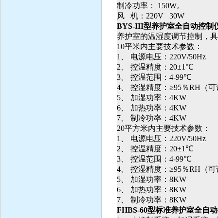
制冷功率： 150W。
风 机：220V 30W
BYS-III
型养护室全自动控制
养护室的温湿度调节控制，具
10
平米内主要技术参数：
1
、
电源电压：
220V/50Hz
2
、
控温精度：
20
±
1
℃
3
、
控温范围：
4-99
℃
4
、
控湿精度：≥
95
％
RH
（可
5
、
加湿功率：
4KW
6
、
加热功率：
4KW
7
、
制冷功率：
4KW
20
平方米内主要技术参数：
1
、
电源电压：
220V/50Hz
2
、
控温精度：
20
±
1
℃
3
、
控温范围：
4-99
℃
4
、
控湿精度：≥
95
％
RH
（可
5
、
加湿功率：
8KW
6
、
加热功率：
8KW
7
、
制冷功率：
8KW
FHBS-60
型标准养护室全自动