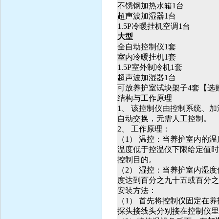
不锈钢加热水箱1台
超声波加湿器1台
1.5P
冷暖挂机空调1台
大型
全自动控制仪1套
室内冷暖挂机1套
1.5P
室外制冷机1套
超声波加湿器1台
可放养护室试块架子4套【选
结构与工作原理
1
、
该控制仪由控制系统、加
自动交换，无需人工控制。
2
、
工作原理：
（
1
）
温控：当养护室内的温
温度低于控温仪下限给定值时
控制目的。
（
2
）
湿控：当养护室内湿度
度达到百分之九十五或百分之
安装方法：
（
1
）
首先将控制仪固定在养
探头接线头分别接在控制仪