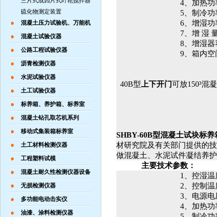
三片式或四片式叶轮搅拌器
4
、加热功
硫化物测定装置
5
、制冷功
6
、增湿功
混凝土压力试验机、万能机
7
、增
湿
混凝土试验仪器
8
、增湿器
公路工程试验仪器
9
、箱内空
沥青检测仪器
水泥试验仪器
40B
型
上下开门
可放
150
³混
土工试验仪器
标养箱、养护箱、标养室
混凝土钻孔取芯机系列
移动式集装箱标养室
SHBY-60B
型混凝土试块标养
材研究院及有关部门提供的技
土工材料检测仪器
做混凝土、水泥试件凝结养护
工程塑料试模
主要技术参数：
混凝土耐久性检测仪器设备
1
、控湿温
2
、控制温
无损检测仪器
3
、电源电
多功能电动击实仪
4
、加热功
油漆、涂料检测仪器
5
、制冷功