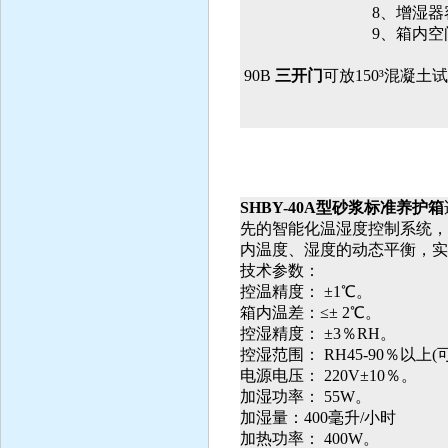
8
、增湿器
9
、箱内空
90B
三开门
可放
150
³混凝土
SHBY-40A
型砂浆标准养护箱
先的智能化温湿度控制系统，
内温度、湿度的动态平衡，实
技术参数：
控温精度： ±1℃。
箱内温差：≤± 2℃。
控湿精度： ±3％RH。
控湿范围： RH45-90％以上
电源电压： 220V±10％。
加湿功率： 55W。
加湿量：400毫升/小时
加热功率： 400W。