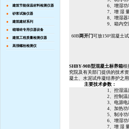
6
、增湿功
建筑节能保温材料检测仪器
7
、增
湿
砂浆试验仪器
8
、增湿器
建筑建材系列
9
、箱内空
砌墙砖专用仪器设备
60B
两开门
可放
150
³混凝土
建筑工程质量检测仪器
高强螺栓检测仪
SHBY-90B
型混凝土标养箱
根
究院及有关部门提供的技术资
凝土、水泥试件凝结养护之用
主要技术参数：
1
、控湿温
2
、控制温
3
、电源电
4
、加热功
5
、制冷功
6
、增湿功
7
、增
湿