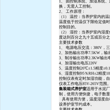
1
、 由控制系统、加湿系统
换，无需人工控制。
2
、 工作原理：
（1） 温控：当养护室内的
温度低于控温仪下限给定值时
控制目的。
（2） 湿控：当养护室内湿
度达到百分之九十五或百分之
主要技术参数
1
、 电源电压交流：380V，
2
、加热输出功率7.5KW，输出
3
、制冷输出功率2.3KW输出电
4
、加湿输出电压220V
5
、温度控制20℃±1.5精度±0.
6
、湿度控制95％RH±2精度10-
控制仪表有定时加湿功能，自
仪表工作电压85V-265V范围
集装箱式养护室
适用于水泥厂
制，使用方便快捷，电子数显控
具有使用方便，温度湿度自
设养护室节约成本。
主要技术参数