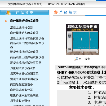
沧州华韵实验仪器有限公司
8/6/2026, 8:12:17 AM 星期四
商砼搅拌站试验室仪器
混凝土搅拌站仪器
商砼搅拌站实验室仪器
混凝土搅拌站试验仪器设备
商品混凝土搅拌站试验室仪
器
混凝土搅拌站试验仪器
商品混凝土搅拌站试验仪器
点击放大
混凝土搅拌站试验室仪器
SHBY-90B型混凝土试块养护箱
的详
质监站试验仪器设备
SHBY-40B/60B/90B
型混凝土
氯离子含量快速测定仪
和建材研究院及有关部门提供
混凝土动弹模量测定仪
部门做混凝土、水泥试件凝结
商混站化验室设备
主要技术参数：
商混站试验室仪器
1
、控湿温
细集料亚甲蓝试验装置
2
、控制温
原子吸收光谱仪
3
、电源电