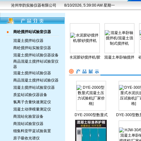
沧州华韵实验仪器有限公司
8/10/2026, 5:39:00 AM 星期一
商砼搅拌站试验室仪器
混凝土搅拌站仪器
商砼搅拌站实验室仪器
混凝土搅拌站试验仪器设备
凝土压力试验机/
水泥试验小磨/水泥
水泥胶砂搅拌机/胶
混凝土单卧轴搅拌
砼磁
商品混凝土搅拌站试验室仪
数显）200吨压力
试验小磨厂价/水泥
砂搅拌机
机/混凝土强制式搅
土振
器
试验机
试验磨
拌机
混凝土搅拌站试验仪器
商品混凝土搅拌站试验仪器
混凝土搅拌站试验室仪器
质监站试验仪器设备
氯离子含量快速测定仪
混凝土动弹模量测定仪
DYE-2000型数显式
DYE-300型
商混站化验室设备
混凝土压力试验机
泥抗折抗压试
商混站试验室仪器
[厂家价格]
[厂家价格
细集料亚甲蓝试验装置
原子吸收光谱仪