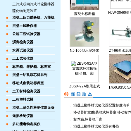
三片式或四片式叶轮搅拌器
硫化物测定装置
HJW-30/60
混凝土标养箱
混凝土压力试验机、万能机
单卧轴式搅拌
家价格]
混凝土试验仪器
公路工程试验仪器
沥青检测仪器
水泥试验仪器
NJ-160型水泥净浆
ZT-96型水泥
搅拌机
实台
土工试验仪器
标养箱、养护箱、标养室
混凝土钻孔取芯机系列
移动式集装箱标养室
ZBSX-92A型震击式
1米/0.8米/0.
土工材料检测仪器
标准振筛机[价格厂
土振动台[厂家
家]
工程塑料试模
混凝土搅拌站试验仪器配置标准清单
混凝土耐久性检测仪器设备
移动养护室|集装箱式标养室|移动标
无损检测仪器
标养箱,标养箱厂家
多功能电动击实仪
混凝土搅拌站试验仪器有哪些