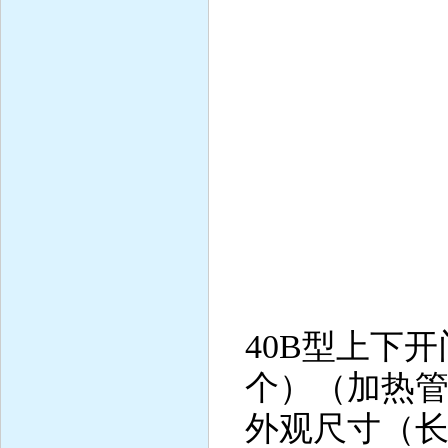
3、电源
4、加
5、制
6、增
7、增 
8、增湿
9、
40B型上下开
个）（加热管
外观尺寸（长×宽