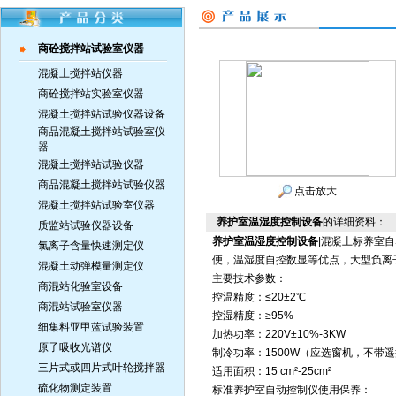
商砼搅拌站试验室仪器
混凝土搅拌站仪器
商砼搅拌站实验室仪器
混凝土搅拌站试验仪器设备
商品混凝土搅拌站试验室仪
器
混凝土搅拌站试验仪器
商品混凝土搅拌站试验仪器
点击放大
混凝土搅拌站试验室仪器
养护室温湿度控制设备
的详细资料：
质监站试验仪器设备
养护室温湿度控制设备
|混凝土标养室
氯离子含量快速测定仪
便，温湿度自控数显等优点，大型负离
混凝土动弹模量测定仪
主要技术参数：
商混站化验室设备
控温精度：≤20±2℃
商混站试验室仪器
控湿精度：≥95%
细集料亚甲蓝试验装置
加热功率：220V±10%-3KW
原子吸收光谱仪
制冷功率：1500W（应选窗机，不带
三片式或四片式叶轮搅拌器
适用面积：15 cm²-25cm²
硫化物测定装置
标准养护室自动控制仪使用保养：