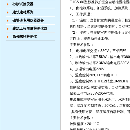
FHBS-60型标准养护室全自动控温控
砂浆试验仪器
1、 由控制系统、加湿系统、加热系
建筑建材系列
2、 工作原理：
砌墙砖专用仪器设备
（1） 温控：当养护室内的温度高于
机即加热，当达到控制要求时，自动恢
建筑工程质量检测仪器
（2） 湿控：当养护室内湿度低于设
高强螺栓检测仪
五以上，即自动停止工作。
主要技术参数：
1、 电源电压交流：380V，三相四线
2、加热输出功率7.5KW，输出电压380
3、制冷输出功率2.3KW输出电压380V
4、加湿输出电压220V
5、温度控制20℃±1.5精度±0.1
6、湿度控制95％RH±2精度10-99.8％
控制仪表有定时加湿功能，自动范围加湿
仪表工作电压85V-265V范围。
集装箱式养护室适用于水泥厂、水泥制
温，温湿度控制精确，20℃±1，湿度9
具有使用方便，温度湿度自动控制、可
主要技术参数：
控温精度：20±1°C