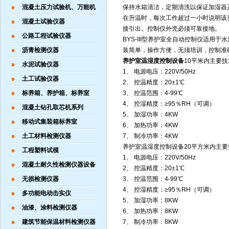
混凝土压力试验机、万能机
保持水箱清洁，定期清洗以保证加湿器
在升温时，每次工作超过一小时说明该
混凝土试验仪器
接引出。控制仪外壳必须可靠接地。
公路工程试验仪器
BYS-III型养护室全自动控制仪适
沥青检测仪器
装简单，操作方便，无须培训，控制准
养护室温湿度控制设备
10平米内主要
水泥试验仪器
1、 电源电压：220V/50Hz
土工试验仪器
2、 控温精度：20±1℃
标养箱、养护箱、标养室
3、 控温范围：4-99℃
4、 控湿精度：≥95％RH（可调）
混凝土钻孔取芯机系列
5、 加湿功率：4KW
移动式集装箱标养室
6、 加热功率：4KW
土工材料检测仪器
7、 制冷功率：4KW
养护室温湿度控制设备20平方米内主
工程塑料试模
1、 电源电压：220V/50Hz
混凝土耐久性检测仪器设备
2、 控温精度：20±1℃
无损检测仪器
3、 控温范围：4-99℃
4、 控湿精度：≥95％RH（可调）
多功能电动击实仪
5、 加湿功率：8KW
油漆、涂料检测仪器
6、 加热功率：8KW
建筑节能保温材料检测仪器
7、 制冷功率：8KW