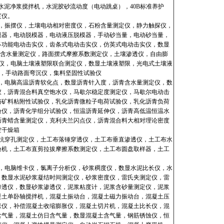
泥净浆搅拌机，水泥胶砂流动度（电动跳桌），40B标准养护
度仪。
，振摆仪，土壤电动相对密度仪，石粉含量测定仪，静力触探仪，
模器，电动脱模器，电动液压脱模器，手动砂当量，电动砂当量，
多功能电动击实仪，齿条式电动击实仪，仿英式电动击实仪，数显
壤含水量测定仪，路面摆式摩擦系数测定仪，土壤渗透仪，自由膨
准仪，电脑土壤液塑限联合测定仪，数显土壤液塑限，光电式土壤液
仪，手动路面弯沉仪，集料坚固性试验仪
，电脑高温沥青软化点，数显沥青针入度，沥青含水量测定仪，数
仪，沥青混合料真空饱水仪，马歇尔稳定度测定仪，马歇尔电动击
与矿料粘附性试验仪，乳化沥青微粒子电荷试验仪，乳化沥青负荷
验仪，沥青化学组分试验仪，恒温沥青延伸仪，沥青高低温恒温水
沥青蜡含量测定仪，克利夫兰闪点仪，沥青混合料大相对理论密度
空干燥箱
抗穿孔测定仪，土工布落锤穿透仪，土工布垂直渗透仪，土工布水
验机，土工布直剪拉拔摩擦系数测定仪，土工布圆盘取样器，土工
，电脑维卡仪，氯离子分析仪，砂浆稠度仪，数显水泥比长仪，水
，数显水泥砂浆凝结时间测定仪，砂浆密度仪，雷氏夹测定仪，雷
渗透仪，数显砂浆渗透仪，泥浆粘度计，泥浆含砂量测定仪，泥浆
凝土单卧轴搅拌机，混凝土振动台，混凝土磁力振动台，混凝土压
胀仪，补偿混凝土收缩膨胀仪，混凝土切片机，混凝土比长仪，混
含气量，混凝土仿日含气量，数显混凝土含气量，钢筋锈蚀仪，恒