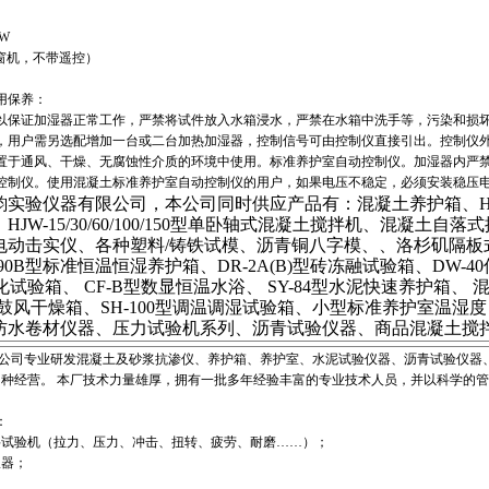
W
选窗机，不带遥控）
用保养：
以保证加湿器正常工作，严禁将试件放入水箱浸水，严禁在水箱中洗手等，污染和损
，用户需另选配增加一台或二台加热加湿器，控制信号可由控制仪直接引出。控制仪
置于通风、干燥、无腐蚀性介质的环境中使用。标准养护室自动控制仪。加湿器内严
控制仪。使用混凝土标准养护室自动控制仪的用户，如果电压不稳定，必须安装稳压
验仪器有限公司，本公司同时供应产品有：混凝土养护箱、HZ-15
W-15/30/60/100/150型单卧轴式混凝土搅拌机、混凝土自落式搅
电动击实仪、各种塑料/铸铁试模、沥青铜八字模、、洛杉矶隔板
 /60B /90B型标准恒温恒湿养护箱、DR-2A(B)型砖冻融试验箱、D
型老化试验箱、 CF-B型数显恒温水浴、 SY-84型水泥快速养护箱
电热鼓风干燥箱、SH-100型调温调湿试验箱、小型标准养护室温
防水卷材仪器、压力试验机系列、沥青试验仪器、商品混凝土搅拌
司专业研发混凝土及砂浆抗渗仪、养护箱、养护室、水泥试验仪器、沥青试验仪器、
多种经营。 本厂技术力量雄厚，拥有一批多年经验丰富的专业技术人员，并以科学的
：
料试验机（拉力、压力、冲击、扭转、疲劳、耐磨……）；
仪器；