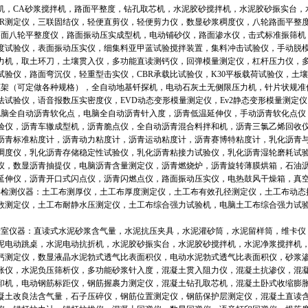
机，CA砂浆搅拌机，路面平整度，钻孔取芯机，水泥胶砂搅拌机，水泥胶砂振实台，水
BR测定仪，三联固结仪，轻便直剪仪，轻便剪力仪，数显砂浆稠度仪，八轮路面平整
八轮平整度仪，路面振动压实成型机，电动铺砂仪，路面渗水仪，击式标准振筛机
度试验仪，表面振动压实仪，细集料亚甲蓝试验搅拌装置，集料冲击试验仪，手动脱
力机，取土环刀，土壤贯入仪，多功能直读测钙仪，回弹模量测定仪，杠杆压力仪，
试验仪，路面弯沉仪，轻重型击实仪，CBR承载比试验仪，K30平板载荷试验仪，土
力框架（可定做各种规格），全自动地基钎探机，电动石灰土无侧限压力机，针片状规
法试验仪，语音报数压实密度仪，EVD动态变形模量测定仪，Ev2静态变形模量测定
全自动沥青软化点，电脑全自动沥青针入度，沥青低温延伸仪，手动沥青软化点仪
验仪，沥青车辙成型机，沥青脆点仪，全自动沥青混合料拌和机，沥青三氯乙烯回收
沥青标准粘度计，沥青动力粘度计，沥青运动粘度计，沥青赛博特粘度计，乳化沥青
稠度仪，乳化沥青存储稳定性试验仪，乳化沥青粘接力试验仪，乳化沥青湿轮磨耗试
仪，数显沥青抽提仪，电脑沥青含量测定仪，沥青燃烧炉，沥青旋转薄膜烘箱，石油
延伸仪，沥青开口式闪点仪，沥青闪燃点仪，路面振动压实仪，电热鼓风干燥箱，真
测仪器：土工布测厚仪，土工布厚度测定仪，土工布有效孔径测定仪，土工布动态
数测定仪，土工布耐静水压测定仪，土工布综合强力试验机，电脑土工布综合强力试
仪器：直读式水泥砂浆含气量，水泥抗压夹具，水泥灌砂筒，水泥留样筒，维卡仪
泥电动跳桌，水泥电动抗折机，水泥胶砂振实台，水泥胶砂搅拌机，水泥净浆搅拌机
钙测定仪，数显液晶水泥勃式透气比表面积仪，电动水泥勃式透气比表面积仪，砂浆
胀仪，水泥负压筛析仪，多功能砂浆针入度，混凝土贯入阻力仪，混凝土抗渗仪，混
印机，电动钢筋标距仪，钢筋握裹力测定仪，混凝土钻孔取芯机，混凝土卧式收缩膨
凝土改良法含气量，石子压碎仪，钢筋位置测定仪，钢筋保护层测定仪，混凝土直读