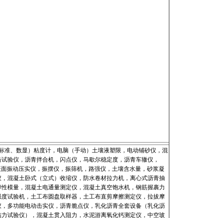
标准、数显）粘度计，电脑（手动）土壤液塑限，电动铺砂仪，混
击试验仪，沥青拌合机，闪点仪，马歇尔稳定度，沥青车辙仪，
表面振动压实仪，振摆仪，振筛机，路强仪，土壤含水量，砂浆凝
仪，混凝土卧式（立式）收缩仪，防水卷材拉力机，离心式沥青抽
弹性模量，混凝土电通量测定仪，混凝土真空饱水机，钢筋握裹力
强度试验机，土工布圆盘取样器，土工布直剪摩擦测定仪，拉拔摩
仪，多功能电动击实仪，沥青脆点仪，乳化沥青全套设备（乳化沥
结力试验仪），混凝土贯入阻力，水泥游离氧化钙测定仪，中空玻