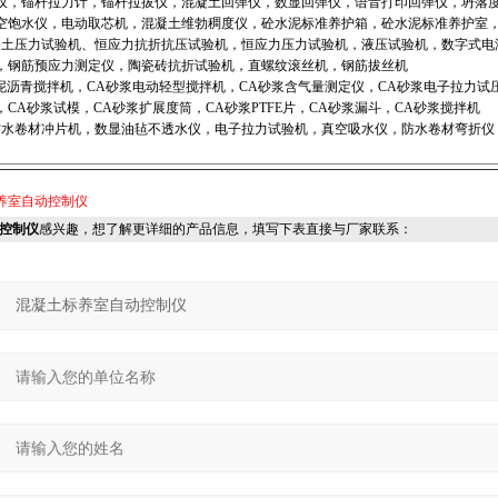
仪，锚杆拉力计，锚杆拉拔仪，混凝土回弹仪，数显回弹仪，语音打印回弹仪，坍落
空饱水仪，电动取芯机，混凝土维勃稠度仪，砼水泥标准养护箱，砼水泥标准养护室
压力试验机、恒应力抗折抗压试验机，恒应力压力试验机，液压试验机，数字式电
，钢筋预应力测定仪，陶瓷砖抗折试验机，直螺纹滚丝机，钢筋拔丝机
沥青搅拌机，CA砂浆电动轻型搅拌机，CA砂浆含气量测定仪，CA砂浆电子拉力试压
CA砂浆试模，CA砂浆扩展度筒，CA砂浆PTFE片，CA砂浆漏斗，CA砂浆搅拌机
卷材冲片机，数显油毡不透水仪，电子拉力试验机，真空吸水仪，防水卷材弯折仪
养室自动控制仪
控制仪
感兴趣，想了解更详细的产品信息，填写下表直接与厂家联系：