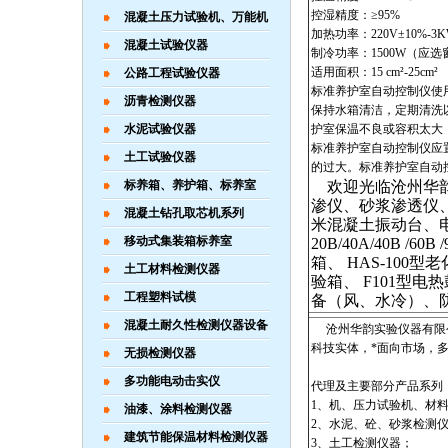
控湿精度：≥95%
混凝土压力试验机、万能机
加热功率：220V±10%-3K
混凝土试验仪器
制冷功率：1500W（应
适用面积：15 cm²-25cm²
公路工程试验仪器
标准养护室自动控制仪使
沥青检测仪器
保持水箱清洁，定期清洗
水泥试验仪器
护室保温不良或容积太大
标准养护室自动控制仪应
土工试验仪器
的过大。标准养护室自动
标养箱、养护箱、标养室
欢迎光临沧州华韵实
渗仪、砂浆渗透仪、HJ
混凝土钻孔取芯机系列
米混凝土振动台、
移动式集装箱标养室
20B/40A/40B
箱、 HAS-100
土工材料检测仪器
验箱、 F101型
工程塑料试模
备（风、水冷）、
混凝土耐久性检测仪器设备
沧州华韵实验仪器有限公
科技实体，*面向市场，
无损检测仪器
多功能电动击实仪
代理及主要部分产品系列
1、机、压力试验机、材
油漆、涂料检测仪器
2、水泥、砼、砂浆检测
建筑节能保温材料检测仪器
3、土工检测仪器；