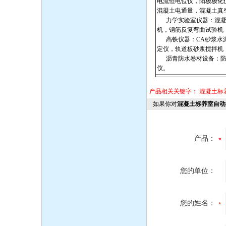
电流恒电位仪，阳极极化
混凝土电通量，混凝土真
力学实验室仪器：混凝土
机，钢筋反复弯曲试验机
高铁仪器：CA砂浆水泥
定仪，轨道板砂浆搅拌机，
沥青防水卷材设备：防水
仪。
产品相关关键字：
混凝土标
如果你对
混凝土标养室自动
产品：
您的单位：
您的姓名：