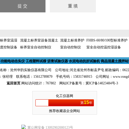
标养室温湿
混凝土标养室设备混凝土
混凝土标准养护
FHBS-60/80/100型标准养护
度控制设备
标养室全自动控制仪
室自动控制仪
室全自动控温控湿设备
多功能电动击实仪
,
工程塑料试模
,
沥青试验仪器
,
水泥电动抗折试验机
,
商品混凝土搅拌站
名称：沧州华韵实验仪器有限公司 公司地址:河北省沧州市献县尹屯 邮政编码：062
张经理 联系电话：15612789879 手机号码：15831746915 公司网址：
www.rongd
返回首页
网站访问统计：767802 网站ICP备案号：
冀ICP备14023484号-3
化工仪器网
15
第
年
推荐收藏该企业网站
冀公网安备 13092902000123号