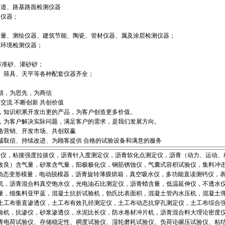
隧道、路基路面检测仪器
测仪器；
测量、测绘仪器、建筑节能、陶瓷、管材仪器、属及涂层检测仪器；
及环境检测仪器；
O标准砂、灌砂砂；
剂、筛具、天平等各种配套仪器齐全；
精，为思先，为商信
交流 不断创新 共创价值
，知识积累开发出更的产品，为客户创造更多价值。
，为客户解决实际问题，满足客户的需求，是我们发展方向。
络营销、开发市场、共创双赢
诚取信、持续改进、为顾客提供 合格的试验设备和满意的服务
，粘接强度拉拔仪，沥青针入度测定仪，沥青软化点测定仪，沥青（动力、运动、
改良）含气量，砂浆含气量，阳极极化仪，钢筋锈蚀仪，气囊式容积试验仪，集料冲
VD动态变形模量，电动脱模器，沥青旋转薄膜烘箱，真空吸水仪，多功能直读测钙仪，
机，沥青混合料真空饱水仪，光电油石比测定仪，沥青蜡含量，低温延伸仪，不透水
量，细集料亚甲蓝，混凝土抗折试验机，勃氏比表面积，混凝土管内水压机，混凝土
土工布垂直渗透仪，土工布有效孔径测定仪，土工布动态抗穿孔测定仪，土工布综合
验机，抗渗仪，砂浆渗透仪，水泥比长仪，防水卷材冲片机，沥青混合料大理论密度
青电荷试验仪、存储稳定性、稠度试验仪、湿轮磨耗试验仪、负荷论碾压试验仪、粘