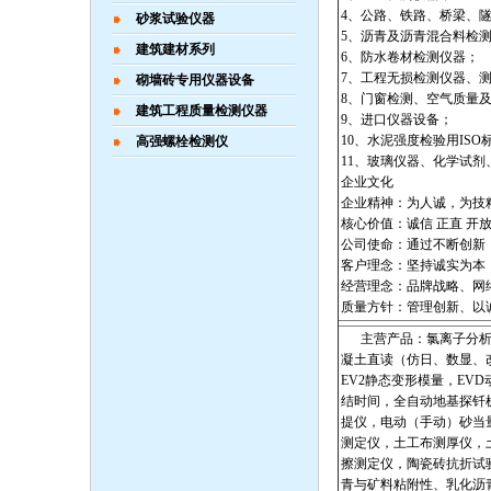
4、公路、铁路、桥梁、
砂浆试验仪器
5、沥青及沥青混合料检
建筑建材系列
6、防水卷材检测仪器；
7、工程无损检测仪器、
砌墙砖专用仪器设备
8、门窗检测、空气质量
建筑工程质量检测仪器
9、进口仪器设备；
10、水泥强度检验用IS
高强螺栓检测仪
11、玻璃仪器、化学试
企业文化
企业精神：为人诚，为技
核心价值：诚信 正直 开放
公司使命：通过不断创新
客户理念：坚持诚实为本
经营理念：品牌战略、网
质量方针：管理创新、以
主营产品：氯离子分析仪
凝土直读（仿日、数显、
EV2静态变形模量，E
结时间，全自动地基探钎
提仪，电动（手动）砂当
测定仪，土工布测厚仪，
擦测定仪，陶瓷砖抗折试
青与矿料粘附性、乳化沥