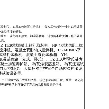
坏控制仪。如果加热装置在升温时，每次工作超过一小时说明该养
外壳必须可靠接地。
禁缺水，以免将加热管、加湿器烧坏，进水阀不应关闭，也不要开
电源。
/20型混凝土钻孔取芯机、HP-4.0型混凝土抗
拌机、混凝土双卧轴式搅拌机、1.5/1/0.8/0.5平
式磨耗试验机、混凝土碳化试验箱、YH-
W-40低温试验箱（立式、卧式）、 FZ-31A型雷氏沸煮
、 混凝土加速养护箱、 砖瓦爆裂蒸煮箱、 砖瓦泛霜试
湿度自动控制仪、 大型标准养护室全自动控温控湿设
试验设备等.
土工试验仪器几大系列产品。现已形成科研开发、经营一体化高
管理和严格的制度确保了产品的品质和良好的信誉。