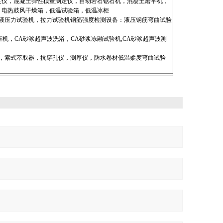
度仪，混凝土弹性模量测定仪，自动岩石锯石机，混凝土磨平机，
，电热鼓风干燥箱，低温试验箱，低温冰柜
液压力试验机，拉力试验机钢筋强度检测设备：液压钢筋弯曲试验
机，CA砂浆超声波洗浴，CA砂浆冻融试验机,CA砂浆超声波测
，索式萃取器，抗穿孔仪，测厚仪，防水卷材低温柔度弯曲试验