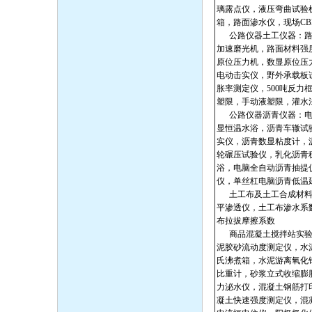
璃露点仪，液压弯曲试验
箱，路面渗水仪，现场C
公路仪器土工仪器：路面
加速磨光机，路面材料强
原位压力机，数显原位压
电动击实仪，野外承载板
胀率测定仪，500吨反
塑限，手动液塑限，灌水
公路仪器沥青仪器：电脑
显恒温水浴，沥青车辙试
实仪，沥青数显粘度计，
轮碾压试验仪，乳化沥青
浴，电脑全自动沥青抽提
仪，单丝杠电脑沥青低温
土工布及土工合成材料检
平渗透仪，土工布渗水系
布拉拔摩擦系数
商品混凝土搅拌站实验室
泥胶砂流动度测定仪，水
氏沸煮箱，水泥游离氧化
比重计，砂浆立式收缩膨
力泌水仪，混凝土钢筋打
凝土快速强度测定仪，混