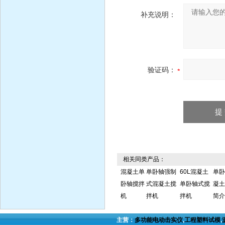
补充说明：
验证码：
相关同类产品：
混凝土单
单卧轴强制
60L混凝土
单卧
卧轴搅拌
式混凝土搅
单卧轴式搅
凝土
机
拌机
拌机
简介
主营：
多功能电动击实仪
,
工程塑料试模
,