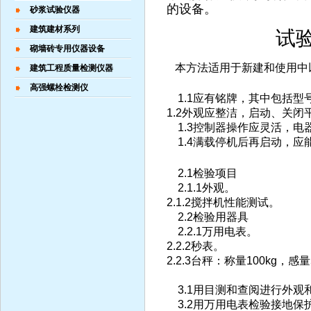
的设备。
砂浆试验仪器
建筑建材系列
试
砌墙砖专用仪器设备
本方法适用于新建和使用中
建筑工程质量检测仪器
高强螺栓检测仪
1.1
应有铭牌，其中包括型
1.2
外观应整洁，启动、关闭
1.3
控制器操作应灵活，电
1.4
满载停机后再启动，应
2.1
检验项目
2.1.1
外观。
2.1.2
搅拌机性能测试。
2.2
检验用器具
2.2.1
万用电表。
2.2.2
秒表。
2.2.3
台秤：称量
100kg
，感量
3.1
用目测和查阅进行外观
3.2
用万用电表检验接地保