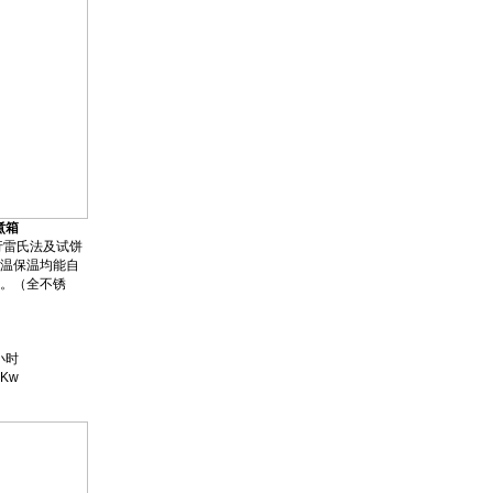
煮箱
雷氏法及试饼
温保温均能自
。（全不锈
小时
Kw