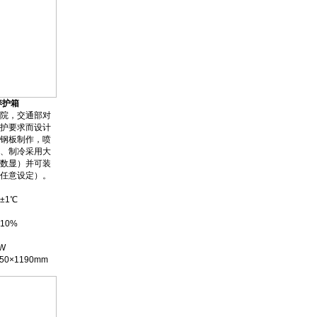
养护箱
院，交通部对
护要求而设计
钢板制作，喷
、制冷采用大
数显）并可装
任意设定）。
1℃
10%
W
×1190mm