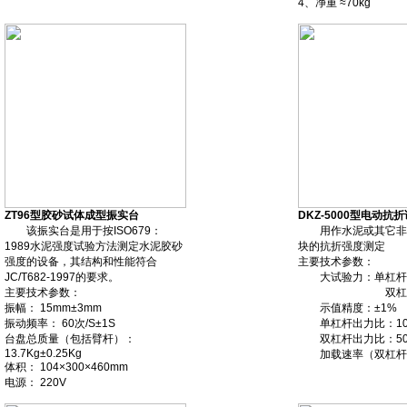
4、净重 ≈70kg
ZT96型胶砂试体成型振实台
DKZ-5000型电动抗
该振实台是用于按ISO679：
用作水泥或其它非
1989水泥强度试验方法测定水泥胶砂
块的抗折强度测定
强度的设备，其结构和性能符合
主要技术参数：
JC/T682-1997的要求。
大试验力：单杠杆时
主要技术参数：
双杠杆时：5
振幅： 15mm±3mm
示值精度：±1%
振动频率： 60次/S±1S
单杠杆出力比：10
台盘总质量（包括臂杆）：
双杠杆出力比：50
13.7Kg±0.25Kg
加载速率（双杠杆）：
体积： 104×300×460mm
电源： 220V