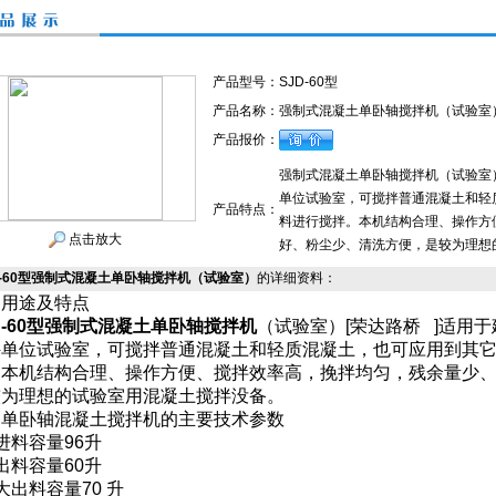
产品型号：
SJD-60型
产品名称：
强制式混凝土单卧轴搅拌机（试验室
产品报价：
强制式混凝土单卧轴搅拌机（试验室
单位试验室，可搅拌普通混凝土和轻
产品特点：
料进行搅拌。本机结构合理、操作方
点击放大
好、粉尘少、清洗方便，是较为理想
D-60型强制式混凝土单卧轴搅拌机（试验室）
的详细资料：
、用途及特点
D-60型强制式混凝土单卧轴搅拌机
（试验室）[荣达路桥
]适用
件单位试验室，可搅拌普通混凝土和轻质混凝土，也可应用到其
。本机结构合理、操作方便、搅拌效率高，挽拌均匀，残余量少
较为理想的试验室用混凝土搅拌没备。
、单卧轴混凝土搅拌机的主要技术参数
进料容量96升
出料容量60升
大出料容量70 升