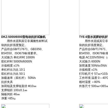
DKZ-5000/6000型电动抗折试验机
TYE-6型水泥胶砂抗
用作水泥和其它非属脆性材料试
用作水泥或其它非
块的抗折强度预定。
块的抗折强度测定。
产品符合GB/T17671、GB3350、
产品符合GB/T17671、
BS4550、ISO679标准要求。
BS4550、ISO679
大试验力 单杠杆时 1000N
电源 AC220V/50Hz
双杠杆时 5000N/6000N
大试验力 6000N
示值精度 ±1%
加荷速度 50N/s±5N/s
单杠杆出力比 10:1
示值精度 ±1%
双杠杆出力比 50:1
打印机尺寸 57㎜×103
加载速率（双杠杆） 50N/s
工作环境 温度 0～40
抗折夹具
相对湿度 ＜80%
加荷辊及支撑辊直径 Ф10㎜
外形尺寸 500㎜×365
支撑辊距 100±0.1㎜
隔板间距 46㎜
净重 ≈85㎏