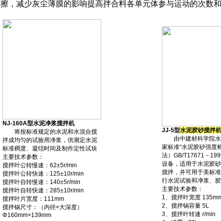
摩擦，减少灰尘薄膜的影响提高拌合料各单元体参与运动的次数
NJ-160A型水泥净浆搅拌机
JJ-5型
水泥胶砂搅拌
将按标准规定的水泥和水混合搅
由中建材科学院水
拌成均匀的试验用净浆，供测定水泥
家标准“水泥胶砂强度检
标准稠度、凝结时间及制作定性试块
法）GB/T17671－1
主要技术参数：
设备，适用于水泥胶砂
搅拌叶公转慢速：62±5r/min
搅拌，并可用于美标准
搅拌叶公转快速：125±10r/min
行水泥试验和净浆、胶
搅拌叶自转慢速：140±5r/min
主要技术参数：
搅拌叶自转快速：285±10r/min
1、搅拌叶宽度 135m
搅拌叶片宽度：111mm
2、搅拌锅容量 5L
搅拌锅尺寸：（内径×大深度）
3、搅拌叶转速 r/min
Φ160mm×139mm