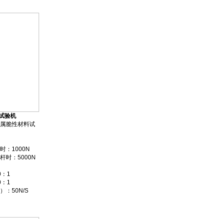
折试验机
属脆性材料试
：1000N
000N
：1
：1
50N/S