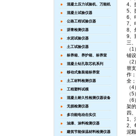
4、
混凝土压力试验机、万能机
5、
混凝土试验仪器
6、
公路工程试验仪器
7、
8、
沥青检测仪器
9、
水泥试验仪器
三
土工试验仪器
（
铺
标养箱、养护箱、标养室
（
混凝土钻孔取芯机系列
替
移动式集装箱标养室
作
全
土工材料检测仪器
（
工程塑料试模
（
混凝土耐久性检测仪器设备
（
架
无损检测仪器
四
多功能电动击实仪
1
油漆、涂料检测仪器
2
泥
建筑节能保温材料检测仪器