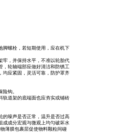
地脚螺栓，若短期使用，应在机下
架牢，并保持水平，不准以轮胎代
管，轮轴端部应做好清洁和防锈工
，均应紧固，灵活可靠，防护罩齐
保险钩。
料轨道架的底端面也应夯实或铺砖
轮的噪声是否正常，温升是否过高
组成成分宏观与微观上均匀破坏水
化物薄膜包裹层促使物料颗粒间碰