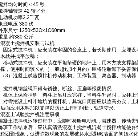
搅拌均匀时间 ≤ 45 秒
搅拌轴转速 42 转／分
电动机功率2.2千瓦
电源电压 380 伏
外形尺寸 1250×53O×1O60mm
重量 约380 公斤
、混凝土搅拌机安装与试机：
1）固定式搅拌机，应安装在牢固的台座上，若长期使用，应埋设
设木枕并找平放稳；
2）移动式搅拌机，应安装在平坦坚硬的地坪上，用木方或支撑架
支撑，使用时间较长的（一般超过3个月的）应将轮胎卸下妥善保
；（3）混凝土试验搅拌机传动机构、工作装置、离合器、制动器
；
4）搅拌机钢丝绳不得有锈蚀、断丝、压扁等报废情况；
5）机体上保险挂钩，料斗上吊耳应完好，当料斗升起时，应挂上
6）对需挖设上料斗地坑的搅拌机，其坑口周围应以垫高夯实，上
的后面应用木料加以支撑以防止工作时间长，轨道变形。
、混凝土试验搅拌机注意事项
、混凝土搅拌机运转过程中，应随时检听电动机，减速器，传动齿
、每班工作结束后，应认真清洗混凝土搅拌机混凝土搅拌功能使各
颗粒团聚现象，促进弥散现象的发展破坏水泥颗粒表面的初始水