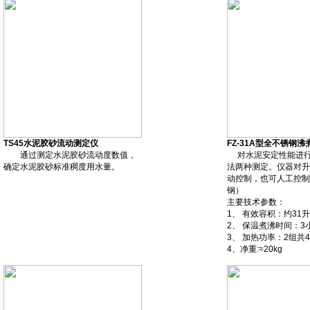
TS45水泥胶砂流动测定仪
FZ-31A型全不锈钢沸
通过测定水泥胶砂流动度数值，
对水泥安定性能进行
确定水泥胶砂标准稠度用水量。
法两种测定。仪器对升
动控制，也可人工控制
钢）
主要技术参数：
1、 有效容积：约31升
2、 保温煮沸时间：3
3、 加热功率：2组共4
4、净重:≈20kg