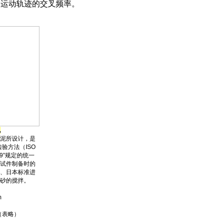
和运动轨迹的交叉频率。
机
泥所设计，是
验方法（ISO
999”规定的统一
试件制备时的
、日本标准进
砂的搅拌。
m
 （表略）