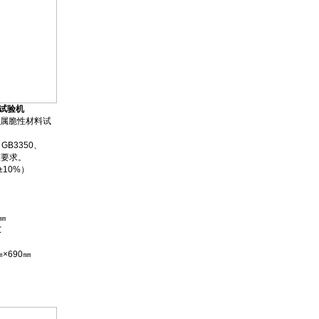
折试验机
属脆性材料试
GB3350、
标准要求。
（±10%）
㎜
℃
㎜×690㎜