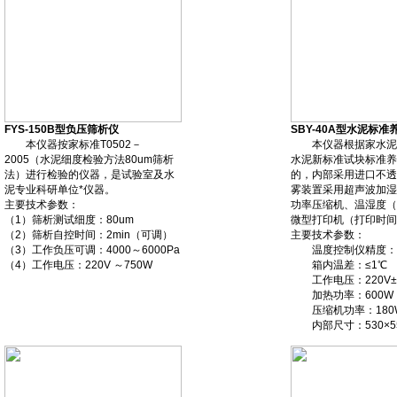
FYS-150B型负压筛析仪
SBY-40A型水泥标准
本仪器按家标准T0502－
本仪器根据家水泥
2005（水泥细度检验方法80um筛析
水泥新标准试块标准养
法）进行检验的仪器，是试验室及水
的，内部采用进口不透
泥专业科研单位*仪器。
雾装置采用超声波加湿
主要技术参数：
功率压缩机、温湿度（
（1）筛析测试细度：80um
微型打印机（打印时间
（2）筛析自控时间：2min（可调）
主要技术参数：
（3）工作负压可调：4000～6000Pa
温度控制仪精度：±
（4）工作电压：220V ～750W
箱内温差：≤1℃
工作电压：220V±
加热功率：600W
压缩机功率：180
内部尺寸：530×550