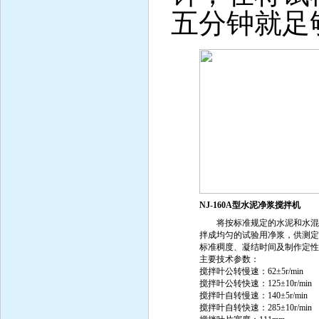
五分钟就足
NJ-160A型水泥净浆搅拌机
将按标准规定的水泥和水混
拌成均匀的试验用净浆，供测定
标准稠度、凝结时间及制作定性
主要技术参数：
搅拌叶公转慢速：62±5r/min
搅拌叶公转快速：125±10r/min
搅拌叶自转慢速：140±5r/min
搅拌叶自转快速：285±10r/min