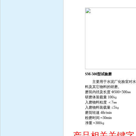
SM-500型试验磨
主要用于水泥厂化验室对水
料及其它物料的研磨。
磨筒内径及长度 Ф500×500㎜
研磨体装载量 100㎏
入磨物料粒度 ＜7㎜
入磨物料装载量 ≤5㎏
磨筒转速 48r/min
粉磨时间 ≈30min
净重 ≈300㎏
产品相关关键