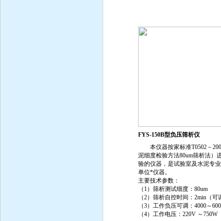
FYS-150B型负压筛析仪
本仪器按家标准T0502－200
泥细度检验方法80um筛析法）
验的仪器，是试验室及水泥专业
单位*仪器。
主要技术参数：
（1）筛析测试细度：80um
（2）筛析自控时间：2min（可
（3）工作负压可调：4000～6000
（4）工作电压：220V ～750W