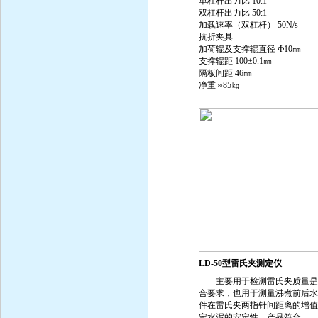
单杠杆出力比 10:1
双杠杆出力比 50:1
加载速率（双杠杆） 50N/s
抗折夹具
加荷辊及支撑辊直径 Ф10㎜
支撑辊距 100±0.1㎜
隔板间距 46㎜
净重 ≈85㎏
LD-50型雷氏夹测定仪
主要用于检测雷氏夹质量是
合要求，也用于测量沸煮前后水
件在雷氏夹两指针间距离的增值
定水泥的安定性。产品符合