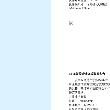
搅拌叶片宽度：111mm
搅拌锅尺寸：（内径×大深度）
Φ160mm×139mm
ZT96型胶砂试体成型振实台
该振实台是用于按ISO679：1
水泥强度试验方法测定水泥胶砂
的设备，其结构和性能符合JC/T6
1997的要求。
主要技术参数：
振幅： 15mm±3mm
振动频率： 60次/S±1S
台盘总质量（包括臂杆）：