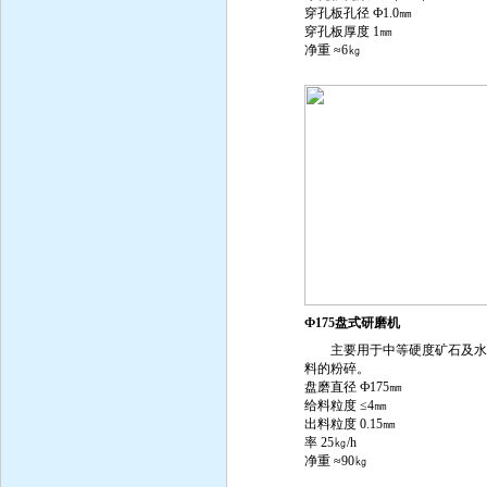
穿孔板孔径 Ф1.0㎜
穿孔板厚度 1㎜
净重 ≈6㎏
Ф175盘式研磨机
主要用于中等硬度矿石及水
料的粉碎。
盘磨直径 Ф175㎜
给料粒度 ≤4㎜
出料粒度 0.15㎜
率 25㎏/h
净重 ≈90㎏