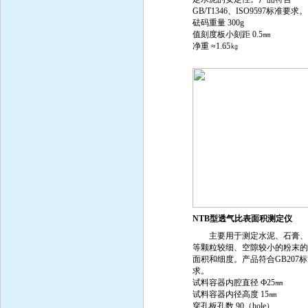
GB/T1346、ISO9597标准要求。
砝码重量 300g
值刻度板小刻距 0.5㎜
净重 ≈1.65㎏
NTB型透气比表面积测定仪
主要用于测定水泥、石膏、
等颗粒较细、空隙较小的粉末的
面积和细度。产品符合GB207
求。
试料容器内腔直径 Ф25㎜
试料容器内径高度 15㎜
穿孔板孔数 90（hole）