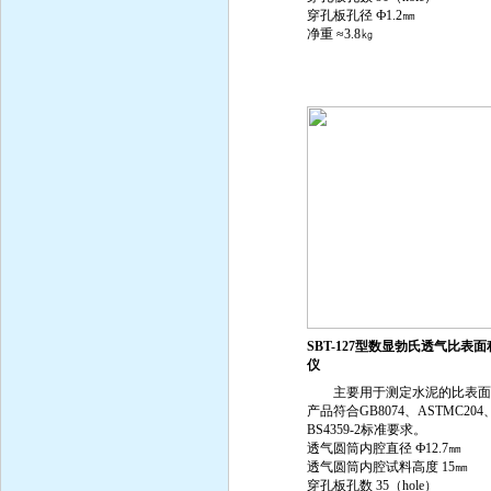
穿孔板孔径 Ф1.2㎜
净重 ≈3.8㎏
SBT-127型数显勃氏透气比表
仪
主要用于测定水泥的比表面
产品符合GB8074、ASTMC204
BS4359-2标准要求。
透气圆筒内腔直径 Ф12.7㎜
透气圆筒内腔试料高度 15㎜
穿孔板孔数 35（hole）