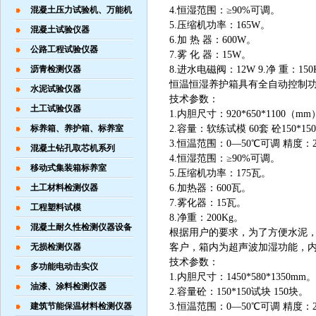
混凝土压力试验机、万能机
4.恒湿范围：≥90%可调。
5.压缩机功率：165W。
混凝土试验仪器
6.加 热 器：600W。
公路工程试验仪器
7.雾 化 器：15W。
沥青检测仪器
8.进水电磁阀：12W 9.净 重：150
恒温恒湿养护箱具有全自动控制
水泥试验仪器
技术参数：
土工试验仪器
1.内胆尺寸：920*650*1100（m
标养箱、养护箱、标养室
2.容量：软练试模 60套 砼150*15
3.恒温范围：0—50℃可调 精度：2
混凝土钻孔取芯机系列
4.恒湿范围：≥90%可调。
移动式集装箱标养室
5.压缩机功率：175瓦。
土工材料检测仪器
6.加热器：600瓦。
7.雾化器：15瓦。
工程塑料试模
8.净重：200Kg。
混凝土耐久性检测仪器设备
根据用户的要求，为了方便水泥，
无损检测仪器
客户，箱内为超声波加湿功能，
技术参数：
多功能电动击实仪
1.内胆尺寸：1450*580*1350mm。
油漆、涂料检测仪器
2.容量砼：150*150试块 150块。
建筑节能保温材料检测仪器
3.恒温范围：0—50℃可调 精度：2