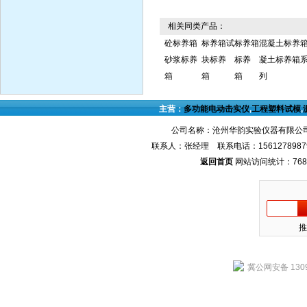
相关同类产品：
砼标养箱
标养箱试
标养箱
混凝土标养
砂浆标养
块标养
标养
凝土标养箱
箱
箱
箱
列
主营：
多功能电动击实仪
,
工程塑料试模
,
公司名称：沧州华韵实验仪器有限公司
联系人：张经理 联系电话：1561278987
返回首页
网站访问统计：768
推
冀公网安备 1309