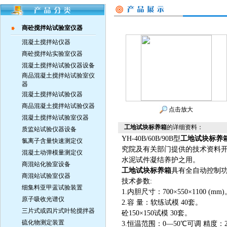
商砼搅拌站试验室仪器
混凝土搅拌站仪器
商砼搅拌站实验室仪器
混凝土搅拌站试验仪器设备
商品混凝土搅拌站试验室仪
器
混凝土搅拌站试验仪器
商品混凝土搅拌站试验仪器
点击放大
混凝土搅拌站试验室仪器
工地试块标养箱
的详细资料：
质监站试验仪器设备
YH-40B/60B/90B型
工地试块标养
氯离子含量快速测定仪
究院及有关部门提供的技术资料
混凝土动弹模量测定仪
水泥试件凝结养护之用。
商混站化验室设备
工地试块标养箱
具有全自动控制
商混站试验室仪器
技术参数:
细集料亚甲蓝试验装置
1.内胆尺寸：700×550×1100 (mm
原子吸收光谱仪
2.容 量：软练试模 40套。
三片式或四片式叶轮搅拌器
砼150×150试模 30套。
硫化物测定装置
3.恒温范围：0—50℃可调 精度：2