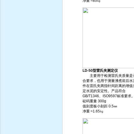
净重 ≈85㎏
LD-50型雷氏夹测定仪
主要用于检测雷氏夹质量是
合要求，也用于测量沸煮前后水
件在雷氏夹两指针间距离的增值
定水泥的安定性。产品符合
GB/T1346、ISO9597标准要求
砝码重量 300g
值刻度板小刻距 0.5㎜
净重 ≈1.65㎏