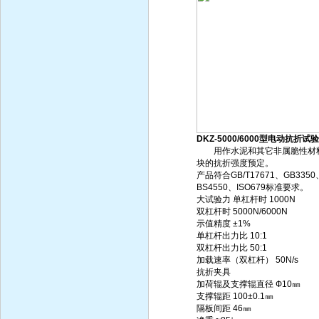
DKZ-5000/6000型电动抗折试
用作水泥和其它非属脆性材
块的抗折强度预定。
产品符合GB/T17671、GB3350
BS4550、ISO679标准要求。
大试验力 单杠杆时 1000N
双杠杆时 5000N/6000N
示值精度 ±1%
单杠杆出力比 10:1
双杠杆出力比 50:1
加载速率（双杠杆） 50N/s
抗折夹具
加荷辊及支撑辊直径 Ф10㎜
支撑辊距 100±0.1㎜
隔板间距 46㎜