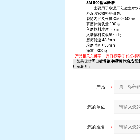
SM-500型试验磨
主要用于水泥厂化验室对水
料及其它物料的研磨。
磨筒内径及长度 Ф500×500㎜
研磨体装载量 100㎏
入磨物料粒度 ＜7㎜
入磨物料装载量 ≤5㎏
磨筒转速 48r/min
粉磨时间 ≈30min
净重 ≈300㎏
产品相关关键字：
周口标养箱
鹤壁标
如果你对
周口标养箱,鹤壁标养箱,安阳
厂家联系：
产品：
您的单位：
您的姓名：