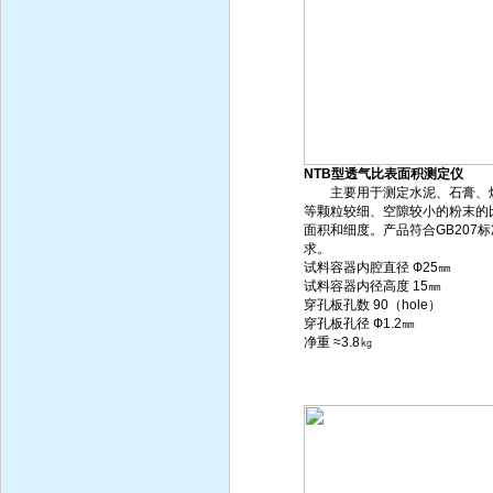
NTB型透气比表面积测定仪
主要用于测定水泥、石膏、
等颗粒较细、空隙较小的粉末的
面积和细度。产品符合GB207标
求。
试料容器内腔直径 Ф25㎜
试料容器内径高度 15㎜
穿孔板孔数 90（hole）
穿孔板孔径 Ф1.2㎜
净重 ≈3.8㎏