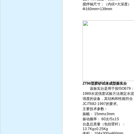
搅拌锅尺寸：（内径×大深度）
Φ160mm×139mm
ZT96型胶砂试体成型振实台
该振实台是用于按ISO679
1989水泥强度试验方法测定水
强度的设备，其结构和性能符合
JC/T682-1997的要求。
主要技术参数：
振幅： 15mm±3mm
振动频率： 60次/S±1S
台盘总质量（包括臂杆）：
13.7Kg±0.25Kg
体积： 104×300×460mm