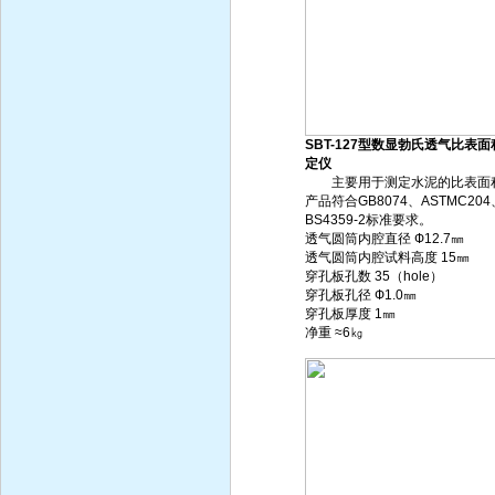
SBT-127型数显勃氏透气比表面
定仪
主要用于测定水泥的比表面
产品符合GB8074、ASTMC204
BS4359-2标准要求。
透气圆筒内腔直径 Ф12.7㎜
透气圆筒内腔试料高度 15㎜
穿孔板孔数 35（hole）
穿孔板孔径 Ф1.0㎜
穿孔板厚度 1㎜
净重 ≈6㎏