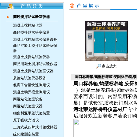
商砼搅拌站试验室仪器
混凝土搅拌站仪器
商砼搅拌站实验室仪器
混凝土搅拌站试验仪器设备
商品混凝土搅拌站试验室仪
器
混凝土搅拌站试验仪器
商品混凝土搅拌站试验仪器
点击放大
混凝土搅拌站试验室仪器
周口标养箱,鹤壁标养箱,安阳标养箱,
质监站试验仪器设备
周口标养箱,鹤壁标养箱,安阳
氯离子含量快速测定仪
）混凝土标养箱根据新标准GB/
混凝土动弹模量测定仪
要求而设计的。内部采用不锈
商混站化验室设备
显）是试验室,质检部门对水泥
商混站试验室仪器
河北荣达路桥科仪器材厂
专业
细集料亚甲蓝试验装置
后服务欢迎新老客户洽谈订购
原子吸收光谱仪
三片式或四片式叶轮搅拌器
硫化物测定装置