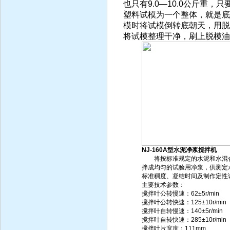
也只有9.0—10.0公斤重
塑料试模为一个整体，就是底
模时将试模倒转底朝天，用脱
将试模整理干净，刷上脱模油
NJ-160A型水泥净浆搅拌机
将按标准规定的水泥和水混
拌成均匀的试验用净浆，供测定
标准稠度、凝结时间及制作定性
主要技术参数：
搅拌叶公转慢速：62±5r/min
搅拌叶公转快速：125±10r/min
搅拌叶自转慢速：140±5r/min
搅拌叶自转快速：285±10r/min
搅拌叶片宽度：111mm