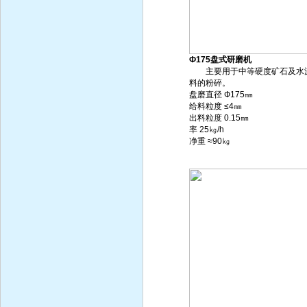
Ф175盘式研磨机
主要用于中等硬度矿石及水
料的粉碎。
盘磨直径 Ф175㎜
给料粒度 ≤4㎜
出料粒度 0.15㎜
率 25㎏/h
净重 ≈90㎏