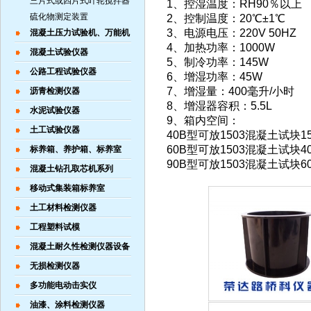
三片式或四片式叶轮搅拌器
1、控湿温度：RH90％以上
硫化物测定装置
2、控制温度：20℃±1℃
3、电源电压：220V 50HZ
混凝土压力试验机、万能机
4、加热功率：1000W
混凝土试验仪器
5、制冷功率：145W
公路工程试验仪器
6、增湿功率：45W
7、增湿量：400毫升/小时
沥青检测仪器
8、增湿器容积：5.5L
水泥试验仪器
9、箱内空间：
土工试验仪器
40B型可放1503混凝土试块1
60B型可放1503混凝土试块4
标养箱、养护箱、标养室
90B型可放1503混凝土试块6
混凝土钻孔取芯机系列
移动式集装箱标养室
土工材料检测仪器
工程塑料试模
混凝土耐久性检测仪器设备
无损检测仪器
多功能电动击实仪
油漆、涂料检测仪器