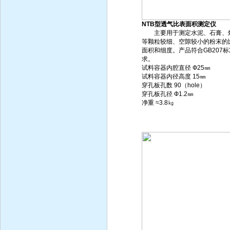
NTB型透气比表面积测定仪
主要用于测定水泥、石膏、
等颗粒较细、空隙较小的粉末的
面积和细度。产品符合GB207
求。
试料容器内腔直径 Ф25㎜
试料容器内径高度 15㎜
穿孔板孔数 90（hole）
穿孔板孔径 Ф1.2㎜
净重 ≈3.8㎏