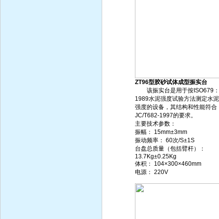
ZT96型胶砂试体成型振实台
该振实台是用于按ISO679
1989水泥强度试验方法测定水
强度的设备，其结构和性能符合
JC/T682-1997的要求。
主要技术参数：
振幅： 15mm±3mm
振动频率： 60次/S±1S
台盘总质量（包括臂杆）：
13.7Kg±0.25Kg
体积： 104×300×460mm
电源： 220V