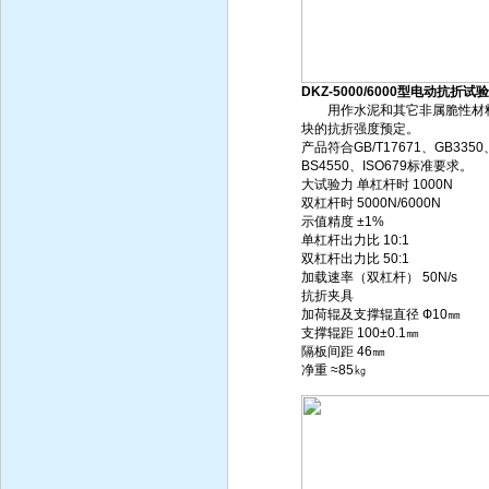
DKZ-5000/6000型电动抗折试
用作水泥和其它非属脆性材
块的抗折强度预定。
产品符合GB/T17671、GB3350
BS4550、ISO679标准要求。
大试验力 单杠杆时 1000N
双杠杆时 5000N/6000N
示值精度 ±1%
单杠杆出力比 10:1
双杠杆出力比 50:1
加载速率（双杠杆） 50N/s
抗折夹具
加荷辊及支撑辊直径 Ф10㎜
支撑辊距 100±0.1㎜
隔板间距 46㎜
净重 ≈85㎏