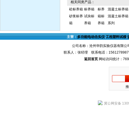
相关同类产品：
砼标养箱
标养箱
标养
混凝土标养箱
砂浆标养
试块标
箱标
混凝土标养箱
箱
养箱
养箱
系列
主营：
多功能电动击实仪
,
工程塑料试模
,
公司名称：沧州华韵实验仪器有限公司
联系人：张经理 联系电话：1561278987
返回首页
网站访问统计：769
推
冀公网安备 1309