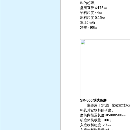
料的粉碎。
盘磨直径 Ф175㎜
给料粒度 ≤4㎜
出料粒度 0.15㎜
率 25㎏/h
净重 ≈90㎏
SM-500型试验磨
主要用于水泥厂化验室对水
料及其它物料的研磨。
磨筒内径及长度 Ф500×500㎜
研磨体装载量 100㎏
入磨物料粒度 ＜7㎜