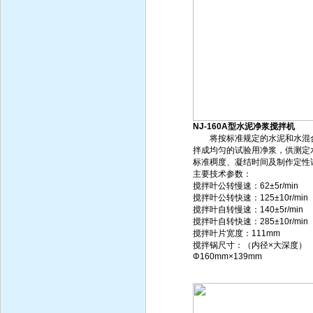
NJ-160A型水泥净浆搅拌机
将按标准规定的水泥和水混
拌成均匀的试验用净浆，供测定
标准稠度、凝结时间及制作定性
主要技术参数：
搅拌叶公转慢速：62±5r/min
搅拌叶公转快速：125±10r/min
搅拌叶自转慢速：140±5r/min
搅拌叶自转快速：285±10r/min
搅拌叶片宽度：111mm
搅拌锅尺寸：（内径×大深度）
Φ160mm×139mm