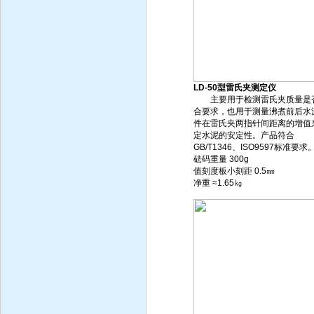
LD-50型雷氏夹测定仪
主要用于检测雷氏夹质量是
合要求，也用于测量沸煮前后水
件在雷氏夹两指针间距离的增值
定水泥的安定性。产品符合
GB/T1346、ISO9597标准要求
砝码重量 300g
值刻度板小刻距 0.5㎜
净重 ≈1.65㎏