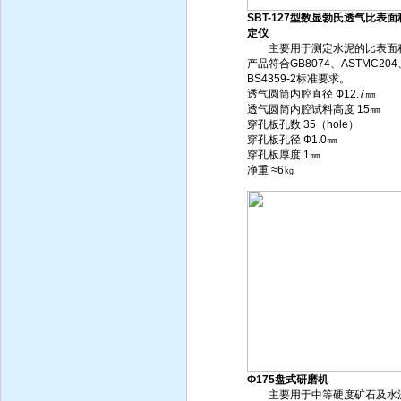
SBT-127型数显勃氏透气比表面
定仪
主要用于测定水泥的比表面
产品符合GB8074、ASTMC204
BS4359-2标准要求。
透气圆筒内腔直径 Ф12.7㎜
透气圆筒内腔试料高度 15㎜
穿孔板孔数 35（hole）
穿孔板孔径 Ф1.0㎜
穿孔板厚度 1㎜
净重 ≈6㎏
Ф175盘式研磨机
主要用于中等硬度矿石及水