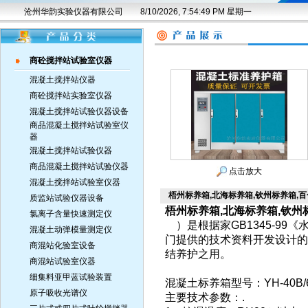
沧州华韵实验仪器有限公司
8/10/2026, 7:54:50 PM 星期一
商砼搅拌站试验室仪器
混凝土搅拌站仪器
商砼搅拌站实验室仪器
混凝土搅拌站试验仪器设备
商品混凝土搅拌站试验室仪
器
混凝土搅拌站试验仪器
商品混凝土搅拌站试验仪器
点击放大
混凝土搅拌站试验室仪器
梧州标养箱,北海标养箱,钦州标养箱,
质监站试验仪器设备
梧州标养箱,北海标养箱,钦州
氯离子含量快速测定仪
）是根据家GB1345-9
混凝土动弹模量测定仪
门提供的技术资料开发设计的
商混站化验室设备
结养护之用。
商混站试验室仪器
细集料亚甲蓝试验装置
混凝土标养箱型号：YH-40B/60
原子吸收光谱仪
主要技术参数：.