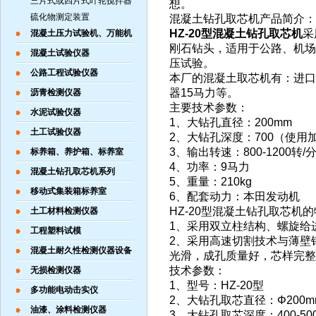
三片式或四片式叶轮搅拌器
想。
硫化物测定装置
混凝土钻孔取芯机产品简介：
HZ-20型混凝土钻孔取芯机
采
混凝土压力试验机、万能机
刚石钻头，适用于公路、机场
混凝土试验仪器
压试验。
公路工程试验仪器
本厂的混凝土取芯机有：进口本
器15马力等。
沥青检测仪器
主要技术参数：
水泥试验仪器
1、大钻孔直径：200mm
土工试验仪器
2、大钻孔深度：700（使用
3、输出转速：800-1200转/
标养箱、养护箱、标养室
4、功率：9马力
混凝土钻孔取芯机系列
5、重量：210kg
移动式集装箱标养室
6、配套动力：本田发动机
HZ-20型混凝土钻孔取芯机
土工材料检测仪器
1、采用双立柱结构、螺旋给
工程塑料试模
2、采用高速切割技术与薄壁
混凝土耐久性检测仪器设备
光滑，成孔质量好，芯样完整
技术参
无损检测仪器
1、型号：HZ-20型
多功能电动击实仪
2、大钻孔取芯直径：Φ200m
油漆、涂料检测仪器
3、大钻孔取芯深度：400-50