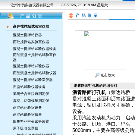
沧州华韵实验仪器有限公司
8/8/2026, 7:13:20 AM 星期六
商砼搅拌站试验室仪器
混凝土搅拌站仪器
商砼搅拌站实验室仪器
混凝土搅拌站试验仪器设备
商品混凝土搅拌站试验室仪
器
混凝土搅拌站试验仪器
商品混凝土搅拌站试验仪器
点击放大
混凝土搅拌站试验室仪器
沥青路面打孔机
的详细资料：
质监站试验仪器设备
沥青路面打孔机
（荣达路桥
氯离子含量快速测定仪
是对混凝土路面和沥青路面进
混凝土动弹模量测定仪
电源，钻机及取样尺寸准确，
商混站化验室设备
设备。
商混站试验室仪器
采用汽油发动机为动力，启动
细集料亚甲蓝试验装置
于公路、机场、港口、码头、
原子吸收光谱仪
5000mm，主要在高等级