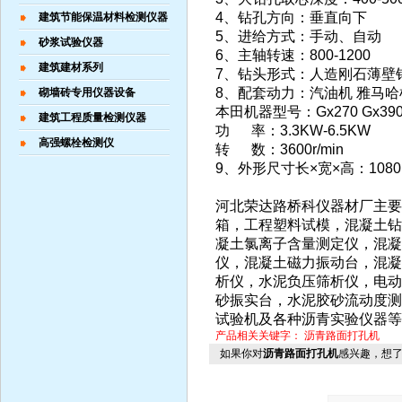
4、钻孔方向：垂直向下
建筑节能保温材料检测仪器
5、进给方式：手动、自动
砂浆试验仪器
6、主轴转速：800-1200
建筑建材系列
7、钻头形式：人造刚石薄壁
8、配套动力：汽油机 雅马哈机器
砌墙砖专用仪器设备
本田机器型号：Gx270 Gx39
建筑工程质量检测仪器
功 率：3.3KW-6.5KW
高强螺栓检测仪
转 数：3600r/min
9、外形尺寸长×宽×高：1080×
河北荣达路桥科仪器材厂主要
箱，工程塑料试模，混凝土钻
凝土氯离子含量测定仪，混凝
仪，混凝土磁力振动台，混凝
析仪，水泥负压筛析仪，电动
砂振实台，水泥胶砂流动度测
试验机及各种沥青实验仪器等
产品相关关键字：
沥青路面打孔机
如果你对
沥青路面打孔机
感兴趣，想