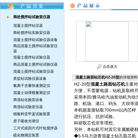
商砼搅拌站试验室仪器
混凝土搅拌站仪器
商砼搅拌站实验室仪器
混凝土搅拌站试验仪器设备
商品混凝土搅拌站试验室仪
器
混凝土搅拌站试验仪器
商品混凝土搅拌站试验仪器
点击放大
混凝土搅拌站试验室仪器
混凝土路面钻芯机HZ-20型
的详细资料
质监站试验仪器设备
HZ-20型
混凝土路面钻芯机
主要对
氯离子含量快速测定仪
方便，不需要电源，钻机及取样
混凝土动弹模量测定仪
采用本田/雅马哈汽油发动机为动
商混站化验室设备
路、机场、港口、码头、大坝等
商混站试验室仪器
本机能直接钻取700mm以内芯
细集料亚甲蓝试验装置
进行抗压、抗折试验。
原子吸收光谱仪
科研取芯也非常理想。
三片式或四片式叶轮搅拌器
另外，本钻机可对其它非属脆硬
硫化物测定装置
◆5.5马力沥青混凝土钻孔取芯机