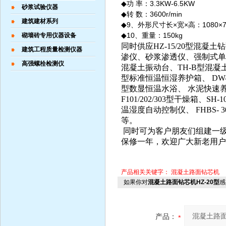
◆
功 率：3.3KW-6.5KW
砂浆试验仪器
◆
转 数：3600r/min
建筑建材系列
◆9、外形尺寸长×宽×高：1080×780
◆10、重量：150kg
砌墙砖专用仪器设备
同时供应
HZ-15/20型混
建筑工程质量检测仪器
渗仪、砂浆渗透仪、强制式单
高强螺栓检测仪
混凝土振动台、
TH-B型混
型标准恒温恒湿养护箱、 DW-4
型数显恒温水浴、 水泥快速
F101/202/303型干燥箱、
SH-1
温湿度自动控制仪、 FHBS-
等。
同时可为客户朋友们组建一
保修一年，欢迎广大新老用户
产品相关关键字：
混凝土路面钻芯机
如果你对
混凝土路面钻芯机HZ-20型
感
产品：