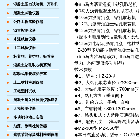
◆8.5马力沥青混凝土钻孔取芯机
混凝土压力试验机、万能机
◆9马力沥青混凝土钻孔取芯机（
混凝土试验仪器
◆10马力沥青混凝土钻孔取芯机
公路工程试验仪器
◆12马力沥青混凝土钻孔取芯机
◆13马力沥青混凝土钻孔取芯机
沥青检测仪器
（配本田电启动汽油发动机：发动机
水泥试验仪器
◆13马力电启动沥青混凝土拖挂
土工试验仪器
HZ-20型多功能型沥青混凝土钻
（5.5马力雅马哈动力、8.5马
标养箱、养护箱、标养室
动力、均可定做多功能型）
混凝土钻孔取芯机系列
技术参数：
移动式集装箱标养室
◆1、型号：HZ-20型
◆2、大钻孔取芯直径：Φ200mm
土工材料检测仪器
◆3、大钻孔取芯深度：700mm(
工程塑料试模
◆4、钻孔方向：垂直向下
混凝土耐久性检测仪器设备
◆5、进给方式：手动、自动
◆
6、主轴转速：800-1200r/min
无损检测仪器
◆
7、钻头形式：人造刚石薄壁钻
多功能电动击实仪
◆8、配套动力： 雅马哈汽油发动机 
油漆、涂料检测仪器
◆
MZ-300型 MZ-360型
◆
本田汽油发动机 型号： Gx270型
建筑节能保温材料检测仪器