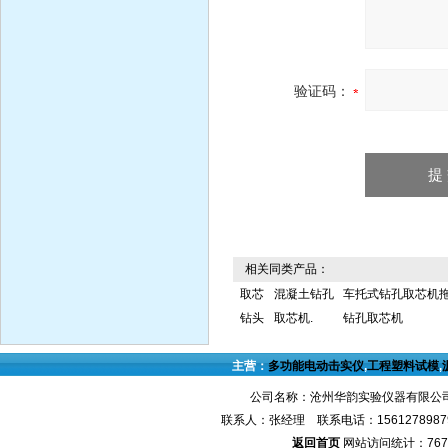
验证码：
相关同类产品：
取芯
混凝土钻孔
车托式钻孔取芯机
钻头
取芯机.
钻孔取芯机
主营：
多功能电动击实仪
,
工程塑料试模
,
公司名称：沧州华韵实验仪器有限公司
联系人：张经理 联系电话：1561278987
返回首页
网站访问统计：767