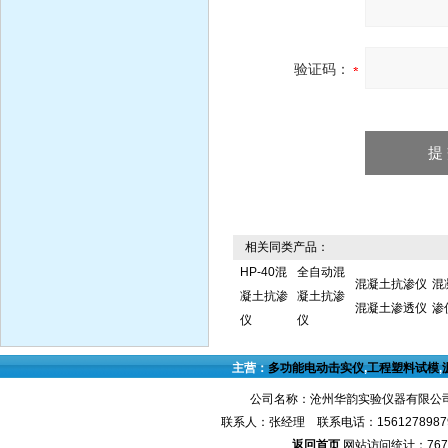
验证码：
相关同类产品：
HP-40混
全自动混
混凝土抗渗仪
混
凝土抗渗
凝土抗渗
混凝土渗透仪
渗
仪
仪
主营：
多功能电动击实仪
,
工程塑料试模
,
公司名称：沧州华韵实验仪器有限公司
联系人：张经理 联系电话：1561278987
返回首页
网站访问统计：767