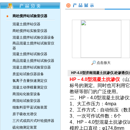
商砼搅拌站试验室仪器
混凝土搅拌站仪器
商砼搅拌站实验室仪器
混凝土搅拌站试验仪器设备
商品混凝土搅拌站试验室仪
器
混凝土搅拌站试验仪器
商品混凝土搅拌站试验仪器
点击放大
混凝土搅拌站试验室仪器
HP-4.0型济南混凝土抗渗仪,砼渗透仪
质监站试验仪器设备
HP－4.0型混凝土抗渗仪
（山
氯离子含量快速测定仪
标号的测定。同时也可利用它
混凝土动弹模量测定仪
教研等部门的广泛使用。
商混站化验室设备
二、HP－4.0型混凝土抗渗
商混站试验室仪器
1、大工作压力：4mpa
细集料亚甲蓝试验装置
2、工作方式：自动恒压（数
原子吸收光谱仪
3、一次可作试件数：6个
三片式或四片式叶轮搅拌器
4、HP－4.0型混凝土抗渗
硫化物测定装置
模腔上口直径：φ174.8mm