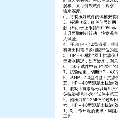
的压力实验机）将试件压入试
脱模、又可劈裂试件，观察
渗水深度。
d、将装压好试件的试模安装
3、接通电源，红色信号灯两，
触（约小于上限指针0.05m
上升而顺时针转动，注意观察
入试验。
4、开启HP－4.0型混凝
有渗出则需拧紧相应部位的压
5、HP－4.0型混凝土抗渗
无渗水情况，如有渗水，则关
6、当6个试件中有3个试件
7、试验结束，切断HP－4
8、从HP－4.0型混凝土
五、HP－4.0型混凝土抗渗
1、混凝土抗渗标号以每组六个
S-抗渗标号H-六个试件中第
2、如压力加1.2MPA经过
六、HP－4.0型混凝土抗渗
1、对工作环境的要求：周围大
工作