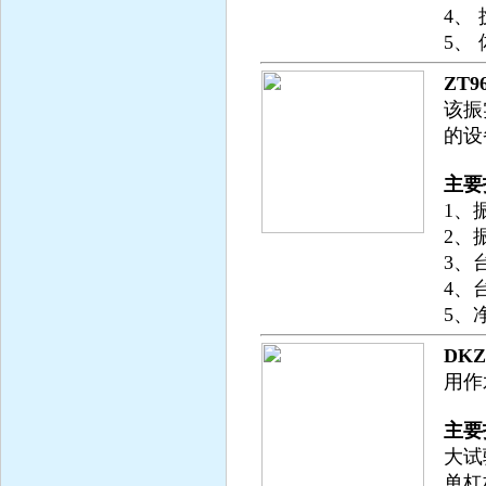
4、
5、 
ZT
该振
的设
主要
1、
2、
3、
4、
5、
DK
用作
主要
大试
单杠杆