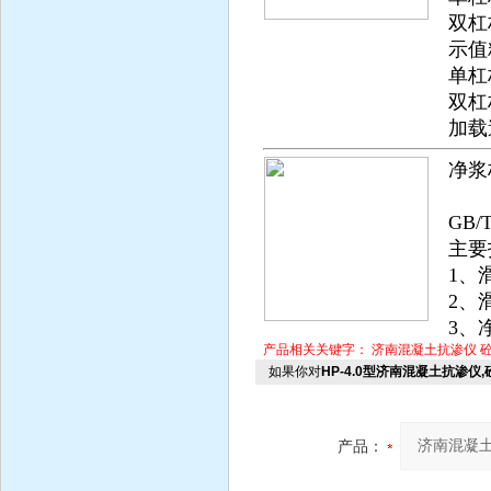
双杠杆
示值
单杠
双杠
加载速
净浆
主要
GB/
主要
1、
2、
3、净
产品相关关键字：
济南混凝土抗渗仪
如果你对
HP-4.0型济南混凝土抗渗仪
产品：