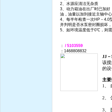
2、水源应清洁无杂质
3、动力箱油在出厂时已加好
油，油量以加到接近主轴中心县
4、每半年检查一次HP－4
并判明是否水泵密封圈损坏，
5、如环境温度低于0℃，则
：
/ 5103559
：1468808832
JJ
该搅
的设
主要
1、 
高速 
2、 
高速 
3、 