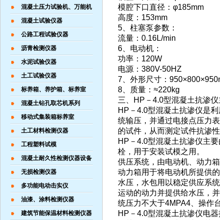
模腔下口直径：φ185mm
混凝土压力试验机、万能机
高度：153mm
混凝土试验仪器
5、柱塞泵参数：
公路工程试验仪器
流量：0.16L/min
6、电动机：
沥青检测仪器
功率：120W
水泥试验仪器
电源：380V-50HZ
土工试验仪器
7、外形尺寸：950×800×950
8、质量：≈220kg
标养箱、养护箱、标养室
三、HP－4.0型混凝土抗渗
混凝土钻孔取芯机系列
HP－4.0型混凝土抗渗仪
移动式集装箱标养室
统输压，并通过电接点压力表
的试件，从而测定试件抗渗性
土工材料检测仪器
HP－4.0型混凝土抗渗仪主
工程塑料试模
栓，用于安装试模之用。
混凝土耐久性检测仪器设备
供压系统，由电动机、动力箱
动力箱用于将电动机所提供的
无损检测仪器
水压，水包用以稳定供应系统
多功能电动击实仪
运动的动力并提供给水压，并
油漆、涂料检测仪器
统压力不大于4MPA4、操
HP－4.0型混凝土抗渗仪
建筑节能保温材料检测仪器