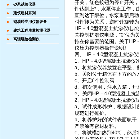
开关，红色按钮为停止开关，
砂浆试验仪器
针达到上*，水泵停止工作，
建筑建材系列
直到达下限位，水泵重新启动
时针转为关系，逆时针旋转为
砌墙砖专用仪器设备
HP－4.0型混凝土抗渗仪
建筑工程质量检测仪器
关控制抗渗仪电源，“0”位为
高强螺栓检测仪
持在你需要的范围。关于HP－
仪压力控制器操作说明》
四、HP－4.0型混凝土抗渗
1、HP－4.0型混凝土抗渗仪
a、将抗渗仪器放置在平整、
b、关闭位于箱体右下方的放
c、开启6个控制阀
d、初次使用，注水入箱，开
e、关闭HP－4.0型混凝土
2、HP－4.0型混凝土抗渗
a、试件成形养护，根据设计
规范进行掩护。
b、将养护好的试件表面晾干
严禁涂有密封材料。
c、将试模加热到40℃，然