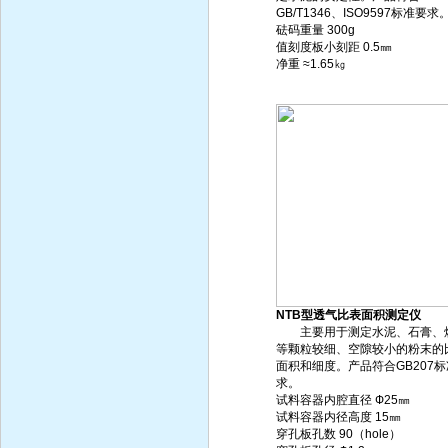
GB/T1346、ISO9597标准要求
砝码重量 300g
值刻度板小刻距 0.5㎜
净重 ≈1.65㎏
NTB型透气比表面积测定仪
主要用于测定水泥、石膏、
等颗粒较细、空隙较小的粉末的
面积和细度。产品符合GB207
求。
试料容器内腔直径 Ф25㎜
试料容器内径高度 15㎜
穿孔板孔数 90（hole）