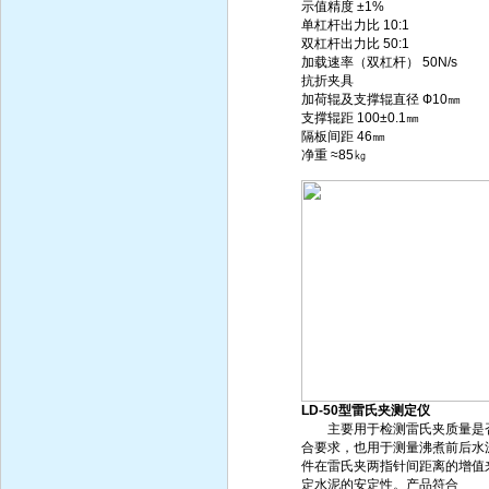
示值精度 ±1%
单杠杆出力比 10:1
双杠杆出力比 50:1
加载速率（双杠杆） 50N/s
抗折夹具
加荷辊及支撑辊直径 Ф10㎜
支撑辊距 100±0.1㎜
隔板间距 46㎜
净重 ≈85㎏
LD-50型雷氏夹测定仪
主要用于检测雷氏夹质量是
合要求，也用于测量沸煮前后水
件在雷氏夹两指针间距离的增值
定水泥的安定性。产品符合