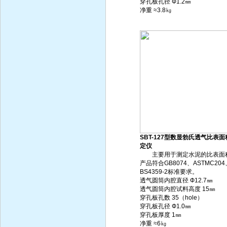
穿孔板孔径 Ф1.2㎜
净重 ≈3.8㎏
SBT-127型数显勃氏透气比表面
定仪
主要用于测定水泥的比表面
产品符合GB8074、ASTMC204
BS4359-2标准要求。
透气圆筒内腔直径 Ф12.7㎜
透气圆筒内腔试料高度 15㎜
穿孔板孔数 35（hole）
穿孔板孔径 Ф1.0㎜
穿孔板厚度 1㎜
净重 ≈6㎏