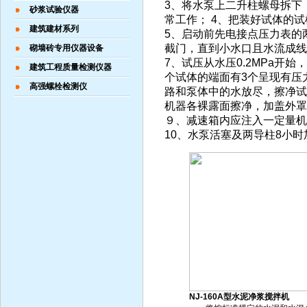
3、将水泵上二升柱螺母拆下
砂浆试验仪器
常工作； 4、把装好试体的
建筑建材系列
5、启动前先电接点压力表的两
截门，直到小水口且水流成
砌墙砖专用仪器设备
7、试压从水压0.2MPa开
建筑工程质量检测仪器
个试体的端面有3个呈现有压
高强螺栓检测仪
路和泵体中的水放尽，擦净
机器各裸露面擦净，加盖外
９、减速箱内应注入一定量
10、水泵活塞及两导柱8小时
NJ-160A型水泥净浆搅拌机