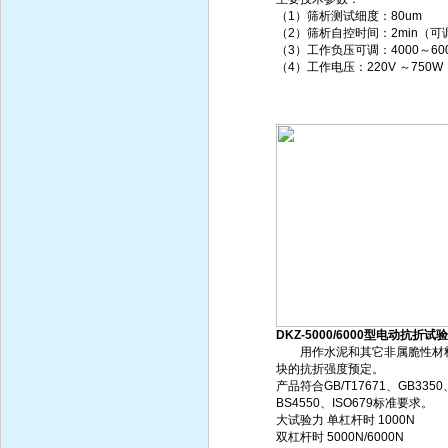
（1）筛析测试细度：80um
（2）筛析自控时间：2min（可
（3）工作负压可调：4000～600
（4）工作电压：220V ～750W
DKZ-5000/6000型电动抗折试
用作水泥和其它非属脆性材
块的抗折强度预定。
产品符合GB/T17671、GB3350
BS4550、ISO679标准要求。
大试验力 单杠杆时 1000N
双杠杆时 5000N/6000N