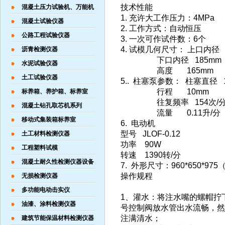
技术性能
混凝土压力试验机、万能机
1. 充许大工作压力：4MPa
混凝土试验仪器
2. 工作方式：自动恒压
公路工程试验仪器
3. 一次可作试件数：6个
4. 试模几何尺寸： 上口内径 
沥青检测仪器
下口内径 185mm
水泥试验仪器
高度 165mm
土工试验仪器
5.. 柱塞泵参数： 柱塞直径 
行程 10mm
标养箱、养护箱、标养室
往复频率 154次/
混凝土钻孔取芯机系列
流量 0.11升/分
移动式集装箱标养室
6. 电动机
型号 JLOF-0.12
土工材料检测仪器
功率 90W
工程塑料试模
转速 1390转/分
混凝土耐久性检测仪器设备
7. 外形尺寸：960*650*97
操作规程
无损检测仪器
多功能电动击实仪
1、灌水：将注水嘴的螺帽拧
油漆、涂料检测仪器
号控制阀放水管出水流畅，然
注满清水；
建筑节能保温材料检测仪器