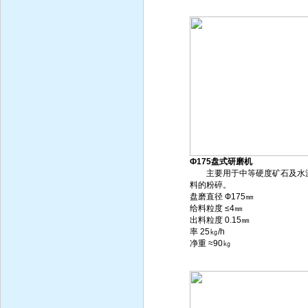
Ф175盘式研磨机
主要用于中等硬度矿石及水
料的粉碎。
盘磨直径 Ф175㎜
给料粒度 ≤4㎜
出料粒度 0.15㎜
率 25㎏/h
净重 ≈90㎏