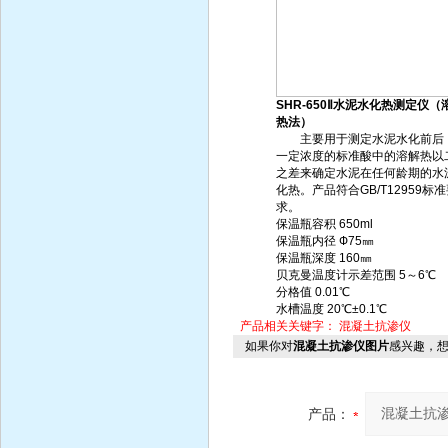
SHR-650Ⅱ水泥水化热测定仪（
热法）
主要用于测定水泥水化前后
一定浓度的标准酸中的溶解热以
之差来确定水泥在任何龄期的水
化热。产品符合GB/T12959标
求。
保温瓶容积 650ml
保温瓶内径 Ф75㎜
保温瓶深度 160㎜
贝克曼温度计示差范围 5～6℃
分格值 0.01℃
水槽温度 20℃±0.1℃
产品相关关键字：
混凝土抗渗仪
如果你对
混凝土抗渗仪图片
感兴趣，
产品：