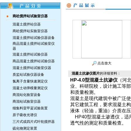
商砼搅拌站试验室仪器
混凝土搅拌站仪器
商砼搅拌站实验室仪器
混凝土搅拌站试验仪器设备
商品混凝土搅拌站试验室仪
器
混凝土搅拌站试验仪器
商品混凝土搅拌站试验仪器
点击放大
混凝土搅拌站试验室仪器
混凝土抗渗仪图片
的详细资料：
质监站试验仪器设备
HP-4.0型混凝土抗渗仪
（河
氯离子含量快速测定仪
业、科研院校，设计施工等部
混凝土动弹模量测定仪
和质量检测。
商混站化验室设备
混凝土是现代建筑中被广泛使
商混站试验室仪器
其它建筑工程，要求混凝土构
细集料亚甲蓝试验装置
液体（轻油，重油）介质在
原子吸收光谱仪
HP40型混凝土渗透仪，适
三片式或四片式叶轮搅拌器
透气性的测定和质量检查。
硫化物测定装置