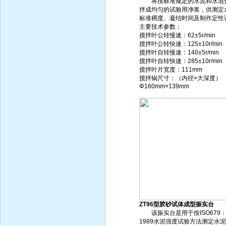
将按标准规定的水泥和水混
拌成均匀的试验用净浆，供测定
标准稠度、凝结时间及制作定性
主要技术参数：
搅拌叶公转慢速：62±5r/min
搅拌叶公转快速：125±10r/min
搅拌叶自转慢速：140±5r/min
搅拌叶自转快速：285±10r/min
搅拌叶片宽度：111mm
搅拌锅尺寸：（内径×大深度）
Φ160mm×139mm
ZT96型胶砂试体成型振实台
该振实台是用于按ISO679
1989水泥强度试验方法测定水