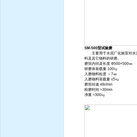
SM-500型试验磨
主要用于水泥厂化验室对水
料及其它物料的研磨。
磨筒内径及长度 Ф500×500㎜
研磨体装载量 100㎏
入磨物料粒度 ＜7㎜
入磨物料装载量 ≤5㎏
磨筒转速 48r/min
粉磨时间 ≈30min
净重 ≈300㎏