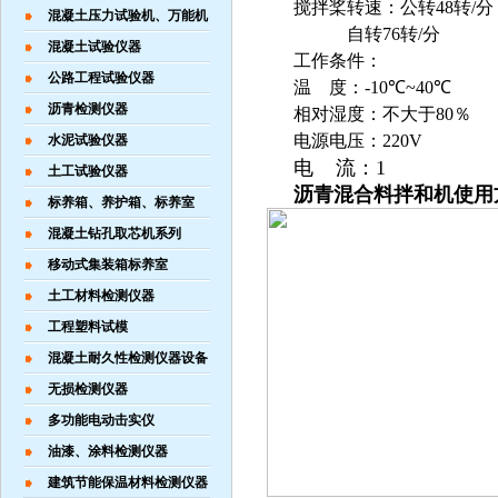
搅拌桨转速：公转
48
转
/
混凝土压力试验机、万能机
自转
76
转
/
分
混凝土试验仪器
工作条件：
公路工程试验仪器
温 度：
-10
℃
~40
℃
沥青检测仪器
相对湿度：不大于
80
％
电源电压：
22
0V
水泥试验仪器
电 流：
1
土工试验仪器
沥青混合料拌和机
使用
标养箱、养护箱、标养室
混凝土钻孔取芯机系列
移动式集装箱标养室
土工材料检测仪器
工程塑料试模
混凝土耐久性检测仪器设备
无损检测仪器
多功能电动击实仪
油漆、涂料检测仪器
建筑节能保温材料检测仪器