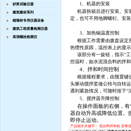
1
、机器的安装
砂浆试验仪器
机器拆箱后进行安装。安
建筑建材系列
定，也可不用地脚螺钉。安装
砌墙砖专用仪器设备
建筑工程质量检测仪器
3
、加热锅温度控制
高强螺栓检测仪
根据工作需要由拨盘设定
热惯性原因，温控表上的显示
该部分有一旋钮，指示“工
控温时，如水泥混合料的拌和
4
、拌和时间控制
根据规程要求，由预置键
头驱动搅拌桨做公转与自转运
遇到紧急情况，可随时按下“
5
、搅拌器升降控制
在操作面板的右侧，有“
器自动升高或降低位置。
即停止运动。
产品相关关键字：
混合料拌和机
沥青