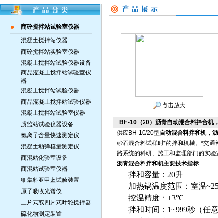
商砼搅拌站试验室仪器
混凝土搅拌站仪器
商砼搅拌站实验室仪器
混凝土搅拌站试验仪器设备
商品混凝土搅拌站试验室仪
器
混凝土搅拌站试验仪器
商品混凝土搅拌站试验仪器
点击放大
混凝土搅拌站试验室仪器
BH-10（20）沥青自动混合料拌合
质监站试验仪器设备
供应BH-10/20型
自动混合料拌和机，沥
氯离子含量快速测定仪
砂石混合料试样时*的拌和机械。*交通部
混凝土动弹模量测定仪
路系统的科研、施工和监理部门的实验
商混站化验室设备
沥青混合料拌和机
主要技术指标
商混站试验室仪器
拌和容量：
2
0
升
细集料亚甲蓝试验装置
加热锅温度范围：室温
~2
原子吸收光谱仪
控温精度：±
3
℃
三片式或四片式叶轮搅拌器
拌和时间：
1~999
秒（任
硫化物测定装置