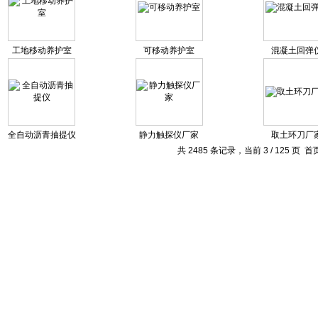
工地移动养护室
可移动养护室
混凝土回弹
全自动沥青抽提仪
静力触探仪厂家
取土环刀厂
共 2485 条记录，当前 3 / 125 页
首