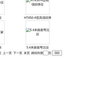
仪
HT450-A型高强回弹
仪
家
5.4米路面弯沉仪
页
上一页
下一页
末页
跳转到第
页