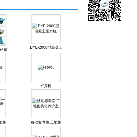
DYE-2000型混凝土
站试
压力机.
钎探机
地集
移动标养室,工地集
室
装箱养护室