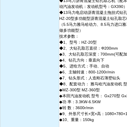
◆13马力沥青混凝土钻孔取芯机（配本
动汽油发动机：发动机型号：GX390
◆13马力电启动沥青混凝土拖挂式钻孔
HZ-20型多功能型沥青混凝土钻孔取芯
（5.5马力雅马哈动力、8.5马力进
做多功能型）
技术参数：
◆1、型号：HZ-20型
◆2、大钻孔取芯直径：Φ200mm
◆3、大钻孔取芯深度：700mm(可配加
◆4、钻孔方向：垂直向下
◆5、进给方式：手动、自动
◆
6、主轴转速：800-1200r/min
◆
7、钻头形式：人造刚石薄壁钻头
◆8、配套动力： 雅马哈汽油发动机 型号：
◆
MZ-300型 MZ-360型
◆
本田汽油发动机 型号： Gx270型 Gx
◆
功 率：3.3KW-6.5KW
◆
转 数：3600r/min
◆9、外形尺寸长×宽×高：1080×780×13
◆10、重量：150kg