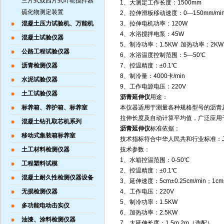
三片式或四片式叶轮搅拌器
1、大测定工作长度：1500mm
硫化物测定装置
2、拉伸滑板移动速度：0---150mm/m
混凝土压力试验机、万能机
3、拉伸电机功率：120W
4、水浴搅拌电泵：45W
混凝土试验仪器
5、制冷功率：1.5KW 加热功率：2KW
公路工程试验仪器
6、水浴温度控制范围：5---50℃
沥青检测仪器
7、控温精度：±0.1℃
8、制冷量：4000卡/min
水泥试验仪器
9、工作电源电压：220V
土工试验仪器
沥青延伸仪
用途：
标养箱、养护箱、标养室
本仪器适用于测量各种规格型号的沥青
拉伸长度及自动计算平均值，广泛应用
混凝土钻孔取芯机系列
沥青延伸仪
标准依据：
移动式集装箱标养室
技术指标符合中华人民共和行业标准：JTGE20
土工材料检测仪器
技术参数：
1、水箱控温范围：0-50℃
工程塑料试模
2、控温精度：±0.1℃
混凝土耐久性检测仪器设备
3、延伸速度：5cm±0.25cm/min；1cm±0
无损检测仪器
4、工作电压：220V
5、制冷功率：1.5KW
多功能电动击实仪
6、加热功率：2.5KW
油漆、涂料检测仪器
7、大延伸长度：1.5m 2m（选配）