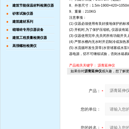
建筑节能保温材料检测仪器
8、外形尺寸：1.5m-1900×420×1050m
9、重量：210KG
砂浆试验仪器
注意事项：
建筑建材系列
(1) 仪器必须使用有良好接地保护的标准
砌墙砖专用仪器设备
(2) 开机时,为了保护压缩机, 仪器设有
(3) 仪器使用完毕,先关闭所有功能开关
建筑工程质量检测仪器
(4) 严禁水槽内无水时开启制冷或加热系
高强螺栓检测仪
(5) 水流循环发生异常(水管堵塞或
器电源，切不可继续试验，否则水箱易
产品相关关键字：
沥青延伸仪
如果你对
沥青延伸仪
感兴趣，想了解
产品：
您的单位：
您的姓名：