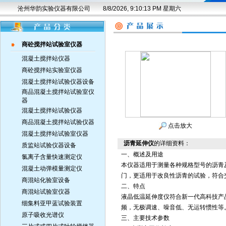
沧州华韵实验仪器有限公司
8/8/2026, 9:10:13 PM 星期六
商砼搅拌站试验室仪器
混凝土搅拌站仪器
商砼搅拌站实验室仪器
混凝土搅拌站试验仪器设备
商品混凝土搅拌站试验室仪
器
混凝土搅拌站试验仪器
商品混凝土搅拌站试验仪器
点击放大
混凝土搅拌站试验室仪器
沥青延伸仪
的详细资料：
质监站试验仪器设备
一、概述及用途
氯离子含量快速测定仪
本仪器适用于测量各种规格型号的沥青
混凝土动弹模量测定仪
门，更适用于改良性沥青的试验，符合交通部
商混站化验室设备
二、特点
商混站试验室仪器
液晶低温延伸度仪符合新一代高科技产
细集料亚甲蓝试验装置
频，无极调速、噪音低、无运转惯性等
原子吸收光谱仪
三、主要技术参数