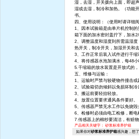
湿，去湿，开关拨向上面，即超声
湿或去湿，制冷和加热。（功能
书。
四、使用说明：（使用时请详细
1、因本试验箱是由单片机控制的
箱下面的加水密封盖拧下，加水2
2、调整温度和湿度到所需温湿
热开关，制冷开关，加湿开关和
3、工作正常后装入试件进行干缩
4、将传感器水泡加满水，每48
5.干缩箱的放水装置是开放式的
五、维修与运输：
1、运输时严禁与较硬物件撞击或
2、试验箱切勿倾斜以免损坏制冷
3、搬运前要轻抬轻放。
4、放置位置要求通风条件要好。
5、传感器严禁无水工作以免烧毁
6、检修时必须由电工检修，断电
7.传感器上的棉纱要清洁，有赃
产品相关关键字：
砂浆标准养护箱
如果你对
砂浆标准养护箱
感兴趣，想