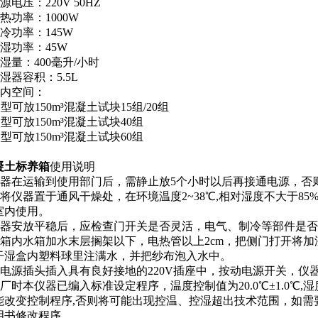
源电压：220V 50HZ
热功率：1000W
冷功率：145W
增湿功率：45W
湿量：400毫升/小时
湿器容积：5.5L
箱内空间：
B型可放150m³混凝土试块15组/20组
B型可放150m³混凝土试块40组
B型可放150m³混凝土试块60组
凝土标养箱
使用说明
仪器在运输到使用部门后，需静止放5个小时以后再接通电源，否
应将仪器置于通风干燥处，在环境温度2~38℃,相对湿度不大于85
室内使用。
仪器安放平稳后，应检查门开关是否灵活，电气、制冷等部件是
将箱内水箱加水末层搁架以下，电热管以上2cm，把侧门打开将
干湿盒内塑料球里注满水，并把纱布泡入水中。
将电源插头插入具有良好接地的220V插座中，按动电源开关，仪
厂时本仪器已编入标准设定程序，温度控制值为20.0℃±1.0℃,湿度
能改变控制程序,否则将可能出现控温、控湿超出技术范围，如需
明书修改程序
。