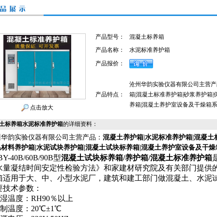
产品型号：
混凝土标养箱
产品名称：
水泥标准养护箱
产品报价：
沧州华韵实验仪器有限公司主营产
产品特点：
箱|混凝土标准养护箱|砂浆养护箱
养箱|混凝土养护室设备及干燥箱
点击放大
土标养箱水泥标准养护箱
的详细资料：
州华韵实验仪器有限公司主营产品：
混凝土养护箱|水泥标准养护箱|混凝土
温材料养护箱|水泥试块养护箱|混凝土试块标养箱|混凝土养护室设备及干燥
BY-40B/60B/90B型
混凝土试块标养箱/养护箱/混凝土标准养护箱
水量凝结时间安定性检验方法》和家建材研究院及有关部门提供
箱适用于大、中、小型水泥厂，建筑和建工部门做混凝土、水泥
要技术参数：
控湿温度：RH90％以上
制温度：20℃±1℃