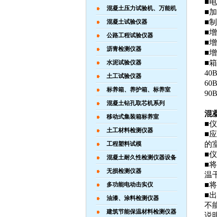
■电
混凝土压力试验机、万能机
■加
■制
混凝土试验仪器
■
公路工程试验仪器
■增
沥青检测仪器
■增
■
水泥试验仪器
40
土工试验仪器
60
标养箱、养护箱、标养室
90
混凝土钻孔取芯机系列
混
移动式集装箱标养室
■
土工材料检测仪器
■
的
工程塑料试模
■
混凝土耐久性检测仪器设备
■
无损检测仪器
温
■
多功能电动击实仪
■出
油漆、涂料检测仪器
不
建筑节能保温材料检测仪器
说