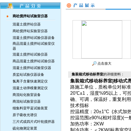
商砼搅拌站试验室仪器
混凝土搅拌站仪器
商砼搅拌站实验室仪器
混凝土搅拌站试验仪器设备
商品混凝土搅拌站试验室仪
器
混凝土搅拌站试验仪器
商品混凝土搅拌站试验仪器
点击放大
混凝土搅拌站试验室仪器
集装箱式移动标养室
的详细资料：
质监站试验仪器设备
集装箱式移动标养室|移动式养
氯离子含量快速测定仪
路施工单位，质检单位对标准
混凝土动弹模量测定仪
20℃±1，湿度%95以上
商混站化验室设备
确、可调，保温好，重复利用
商混站试验室仪器
技术指标
细集料亚甲蓝试验装置
控温精度：20±1°C (水式加热
原子吸收光谱仪
控温范围≥90%(相对湿度)(
三片式或四片式叶轮搅拌器
加热功率：2KW
硫化物测定装置
制冷功率：＜2KW(标养室空调