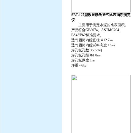
SBT-127型数显勃氏透气比表面积测定
仪
主要用于测定水泥的比表面积。
产品符合GB8074、ASTMC204、
BS4359-2标准要求。
透气圆筒内腔直径 Ф12.7㎜
透气圆筒内腔试料高度 15㎜
穿孔板孔数 35(hole)
穿孔板孔径 Ф1.0㎜
穿孔板厚度 1㎜
净重 ≈6㎏