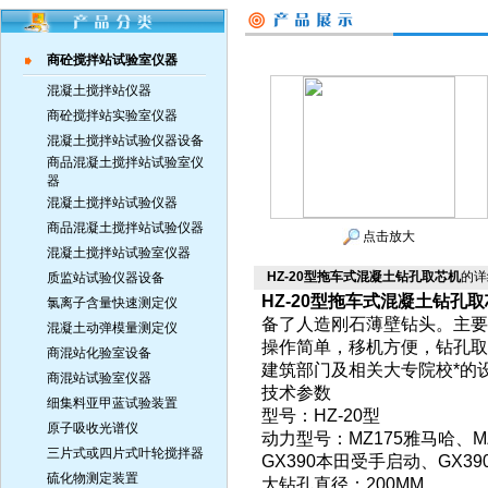
商砼搅拌站试验室仪器
混凝土搅拌站仪器
商砼搅拌站实验室仪器
混凝土搅拌站试验仪器设备
商品混凝土搅拌站试验室仪
器
混凝土搅拌站试验仪器
商品混凝土搅拌站试验仪器
点击放大
混凝土搅拌站试验室仪器
HZ-20型拖车式混凝土钻孔取芯机
的详
质监站试验仪器设备
HZ-20型拖车式混凝土钻孔
氯离子含量快速测定仪
备了人造刚石薄壁钻头。主要
混凝土动弹模量测定仪
操作简单，移机方便，钻孔取
商混站化验室设备
建筑部门及相关大专院校*的
商混站试验室仪器
技术参数
细集料亚甲蓝试验装置
型号：HZ-20型
原子吸收光谱仪
动力型号：MZ175雅马哈、M
三片式或四片式叶轮搅拌器
GX390本田受手启动、GX3
硫化物测定装置
大钻孔直径：200MM