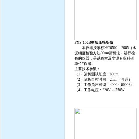
FYS-150B型负压筛析仪
本仪器按家标准T0502－2005（水
泥细度检验方法80um筛析法）进行检
验的仪器，是试验室及水泥专业科研
单位*仪器。
主要技术参数：
（1）筛析测试细度：80um
（2）筛析自控时间：2min（可调）
（3）工作负压可调：4000～6000Pa
（4）工作电压：220V ～750W