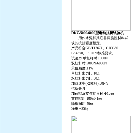
DKZ-5000/6000型电动抗折试验机
用作水泥和其它非属脆性材料试
块的抗折强度预定。
产品符合GB/T17671、GB3350、
BS4550、ISO679标准要求。
试验力 单杠杆时 1000N
双杠杆时 5000N/6000N
示值精度 ±1%
单杠杆出力比 10:1
双杠杆出力比 50:1
加载速率(双杠杆) 50N/s
抗折夹具
加荷辊及支撑辊直径 Ф10㎜
支撑辊距 100±0.1㎜
隔板间距 46㎜
净重 ≈85㎏