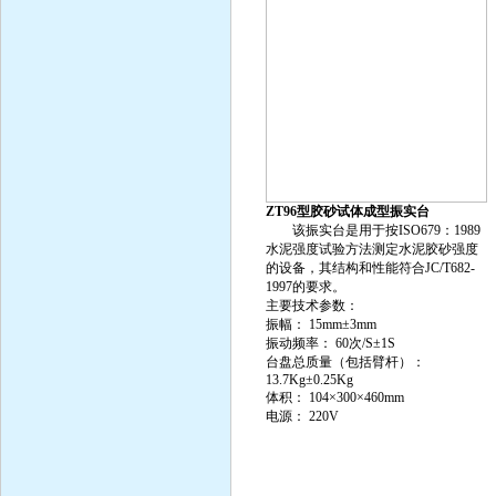
ZT96型胶砂试体成型振实台
该振实台是用于按ISO679：1989
水泥强度试验方法测定水泥胶砂强度
的设备，其结构和性能符合JC/T682-
1997的要求。
主要技术参数：
振幅： 15mm±3mm
振动频率： 60次/S±1S
台盘总质量（包括臂杆）：
13.7Kg±0.25Kg
体积： 104×300×460mm
电源： 220V