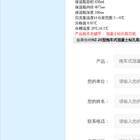
保温瓶容积 650ml
保温瓶内径 Ф75㎜
保温瓶深度 160㎜
贝克曼温度计示差范围 5～6℃
分格值 0.01℃
水槽温度 20℃±0.1℃
产品相关关键字：
混凝土钻孔取芯机
如果你对
HZ-20型拖车式混凝土钻孔
产品：
您的单位：
您的姓名：
联系电话：