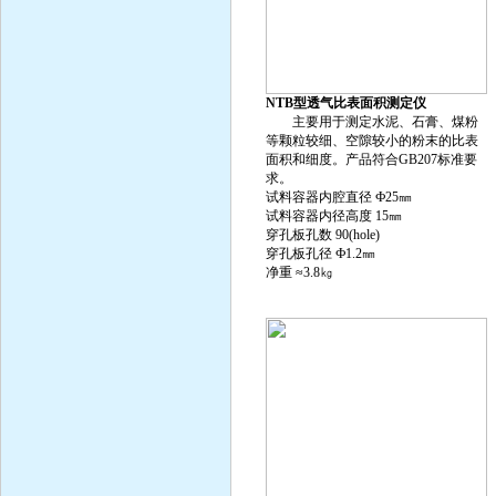
NTB型透气比表面积测定仪
主要用于测定水泥、石膏、煤粉
等颗粒较细、空隙较小的粉末的比表
面积和细度。产品符合GB207标准要
求。
试料容器内腔直径 Ф25㎜
试料容器内径高度 15㎜
穿孔板孔数 90(hole)
穿孔板孔径 Ф1.2㎜
净重 ≈3.8㎏