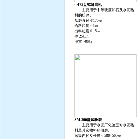
Ф175盘式研磨机
主要用于中等硬度矿石及水泥熟
料的粉碎。
盘磨直径 Ф175㎜
给料粒度 ≤4㎜
出料粒度 0.15㎜
率 25㎏/h
净重 ≈90㎏
SM-500型试验磨
主要用于水泥厂化验室对水泥熟
料及其它物料的研磨。
磨筒内径及长度 Ф500×500㎜