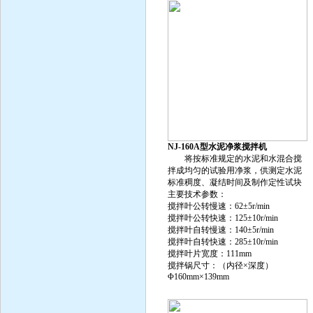
NJ-160A型水泥净浆搅拌机
将按标准规定的水泥和水混合搅
拌成均匀的试验用净浆，供测定水泥
标准稠度、凝结时间及制作定性试块
主要技术参数：
搅拌叶公转慢速：62±5r/min
搅拌叶公转快速：125±10r/min
搅拌叶自转慢速：140±5r/min
搅拌叶自转快速：285±10r/min
搅拌叶片宽度：111mm
搅拌锅尺寸：（内径×深度）
Φ160mm×139mm