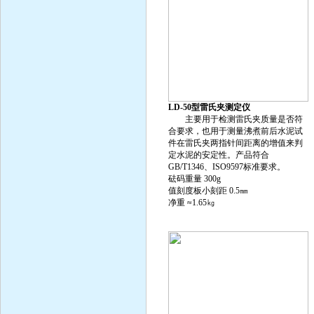
LD-50型雷氏夹测定仪
主要用于检测雷氏夹质量是否符
合要求，也用于测量沸煮前后水泥试
件在雷氏夹两指针间距离的增值来判
定水泥的安定性。产品符合
GB/T1346、ISO9597标准要求。
砝码重量 300g
值刻度板小刻距 0.5㎜
净重 ≈1.65㎏