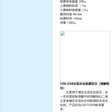
研磨体装载量 100㎏
入磨物料粒度 ＜7㎜
入磨物料装载量 ≤5㎏
磨筒转速 48r/min
粉磨时间 ≈30min
净重 ≈300㎏
SHR-650Ⅱ水泥水化热测定仪（溶解热
法）
主要用于测定水泥水化前后，在
一定浓度的标准酸中的溶解热以二者
之差来确定水泥在任何龄期的水泥水
化热。产品符合GB/T12959标准要
求。