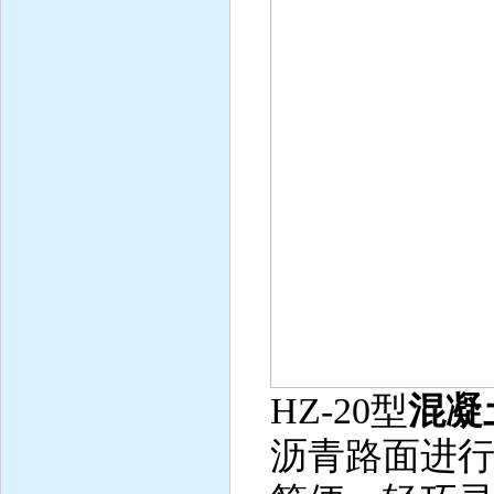
HZ-20型
混凝
沥青路面进