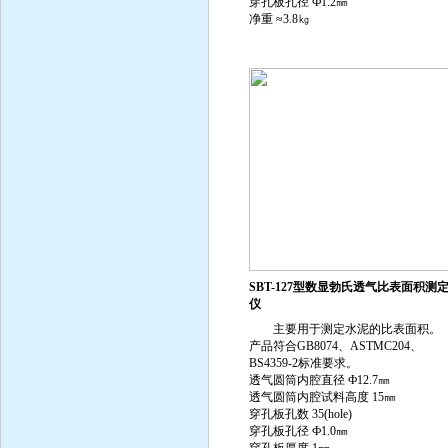
穿孔板孔径 Ф1.2㎜
净重 ≈3.8㎏
SBT-127型数显勃氏透气比表面积测
仪
主要用于测定水泥的比表面积。
产品符合GB8074、ASTMC204、
BS4359-2标准要求。
透气圆筒内腔直径 Ф12.7㎜
透气圆筒内腔试料高度 15㎜
穿孔板孔数 35(hole)
穿孔板孔径 Ф1.0㎜