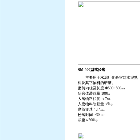
SM-500型试验磨
主要用于水泥厂化验室对水泥熟
料及其它物料的研磨。
磨筒内径及长度 Ф500×500㎜
研磨体装载量 100㎏
入磨物料粒度 ＜7㎜
入磨物料装载量 ≤5㎏
磨筒转速 48r/min
粉磨时间 ≈30min
净重 ≈300㎏