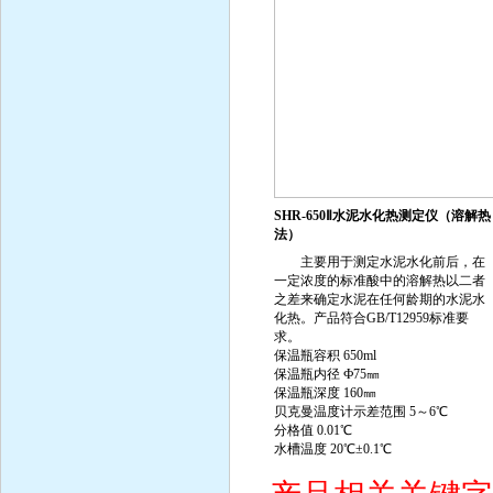
SHR-650Ⅱ水泥水化热测定仪（溶解热
法）
主要用于测定水泥水化前后，在
一定浓度的标准酸中的溶解热以二者
之差来确定水泥在任何龄期的水泥水
化热。产品符合GB/T12959标准要
求。
保温瓶容积 650ml
保温瓶内径 Ф75㎜
保温瓶深度 160㎜
贝克曼温度计示差范围 5～6℃
分格值 0.01℃
水槽温度 20℃±0.1℃