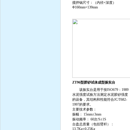
搅拌锅尺寸：（内径×深度）
Φ160mm×139mm
ZT96型胶砂试体成型振实台
该振实台是用于按ISO679：1989
水泥强度试验方法测定水泥胶砂强度
的设备，其结构和性能符合JC/T682-
1997的要求。
主要技术参数：
振幅： 15mm±3mm
振动频率： 60次/S±1S
台盘总质量（包括臂杆）：
13.7Kg±0.25Kg