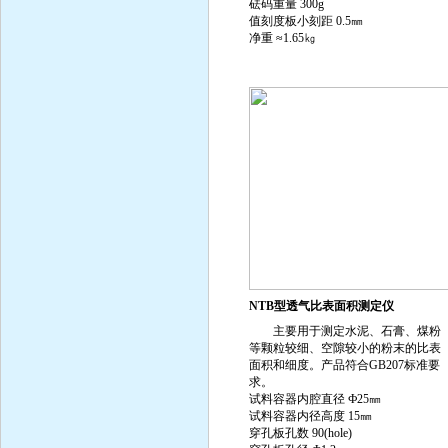
砝码重量 300g
值刻度板小刻距 0.5㎜
净重 ≈1.65㎏
NTB型透气比表面积测定仪
主要用于测定水泥、石膏、煤粉
等颗粒较细、空隙较小的粉末的比表
面积和细度。产品符合GB207标准要
求。
试料容器内腔直径 Ф25㎜
试料容器内径高度 15㎜
穿孔板孔数 90(hole)