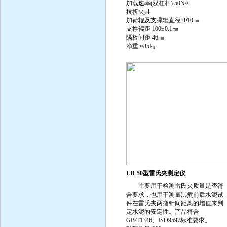
加载速率(双杠杆) 50N/s
抗折夹具
加荷辊及支撑辊直径 Ф10㎜
支撑辊距 100±0.1㎜
隔板间距 46㎜
净重 ≈85㎏
LD-50型雷氏夹测定仪
主要用于检测雷氏夹质量是否符
合要求，也用于测量沸煮前后水泥试
件在雷氏夹两指针间距离的增值来判
定水泥的安定性。产品符合
GB/T1346、ISO9597标准要求。