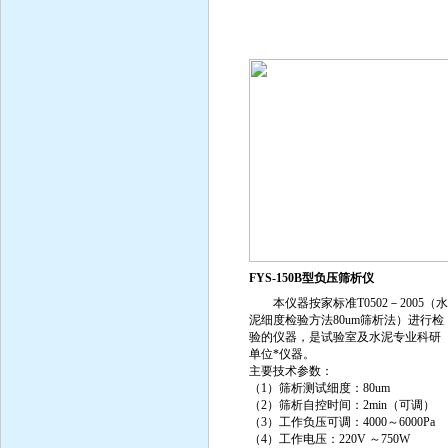
FYS-150B型负压筛析仪
本仪器按家标准T0502－2005（水
泥细度检验方法80um筛析法）进行检
验的仪器，是试验室及水泥专业科研
单位*仪器。
主要技术参数：
（1）筛析测试细度：80um
（2）筛析自控时间：2min（可调）
（3）工作负压可调：4000～6000Pa
（4）工作电压：220V ～750W