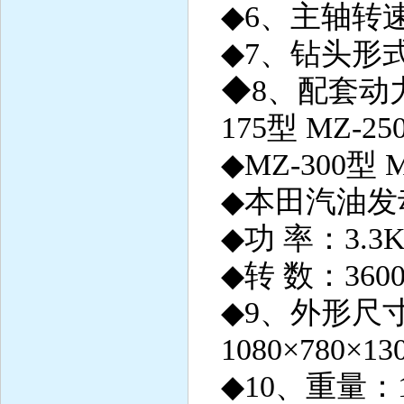
◆
6、主轴转速：8
◆
7、钻头形
◆8、配套动
175型 MZ-25
◆
MZ-300型 
◆
本田汽油发动机
◆
功 率：3.3K
◆
转 数：3600r
◆9、外形尺
1080×780×13
◆10、重量：1