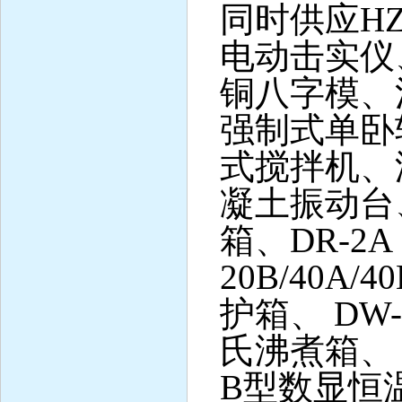
同时供应
H
电动击实仪
铜八字模、
强制式单卧
式搅拌机、
凝土振动台
箱、
DR-
20B/40A/
护箱、 DW-
氏沸煮箱、 
B型数显恒