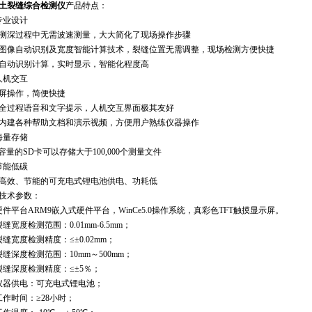
土裂缝综合检测仪
产品特点：
专业设计
测深过程中无需波速测量，大大简化了现场操作步骤
图像自动识别及宽度智能计算技术，裂缝位置无需调整，现场检测方便快捷
自动识别计算，实时显示，智能化程度高
人机交互
屏操作，简便快捷
全过程语音和文字提示，人机交互界面极其友好
内建各种帮助文档和演示视频，方便用户熟练仪器操作
海量存储
B容量的SD卡可以存储大于100,000个测量文件
节能低碳
高效、节能的可充电式锂电池供电、功耗低
技术参数：
硬件平台ARM9嵌入式硬件平台，WinCe5.0操作系统，真彩色TFT触摸显示屏。
裂缝宽度检测范围：0.01mm-6.5mm；
裂缝宽度检测精度：≤±0.02mm；
裂缝深度检测范围：10mm～500mm；
裂缝深度检测精度：≤±5％；
仪器供电：可充电式锂电池；
工作时间：≥28小时；