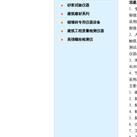
混凝
砂浆试验仪器
1、
建筑建材系列
裂缝
采用
砌墙砖专用仪器设备
裂缝
建筑工程质量检测仪器
2、
高强螺栓检测仪
触摸
测试
仪器
3、
4G
4、
采用
主要
1、
2、
3、
4、
5、
6、
7、