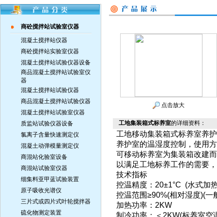
商砼搅拌站试验室仪器
混凝土搅拌站仪器
商砼搅拌站实验室仪器
混凝土搅拌站试验仪器设备
商品混凝土搅拌站试验室仪
器
混凝土搅拌站试验仪器
商品混凝土搅拌站试验仪器
点击放大
混凝土搅拌站试验室仪器
工地集装箱式标养室
的详细资料：
质监站试验仪器设备
工地移动集装箱式标养室养护
氯离子含量快速测定仪
养护室的温湿度控制，使用方
混凝土动弹模量测定仪
可移动标养室为集装箱改建而
商混站化验室设备
以满足工地标养工作的需要，
商混站试验室仪器
技术指标
细集料亚甲蓝试验装置
控温精度：20±1°C (水式加热
原子吸收光谱仪
控温范围≥90%(相对湿度)(
三片式或四片式叶轮搅拌器
加热功率：2KW
硫化物测定装置
制冷功率：＜2KW(标养室空调