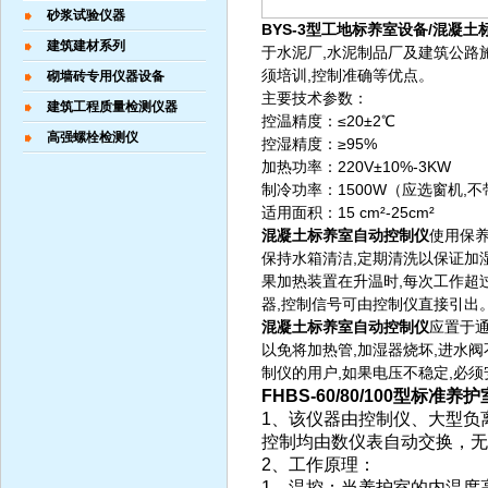
砂浆试验仪器
BYS-3型工地标养室设备/混凝土
建筑建材系列
于水泥厂,水泥制品厂及建筑公路
须培训,控制准确等优点。
砌墙砖专用仪器设备
主要技术参数：
建筑工程质量检测仪器
控温精度：≤20±2℃
高强螺栓检测仪
控湿精度：≥95%
加热功率：220V±10%-3KW
制冷功率：1500W（应选窗机,
适用面积：15 cm²-25cm²
混凝土标养室自动控制仪
使用保
保持水箱清洁,定期清洗以保证加
果加热装置在升温时,每次工作超
器,控制信号可由控制仪直接引出
混凝土标养室自动控制仪
应置于通
以免将加热管,加湿器烧坏,进水
制仪的用户,如果电压不稳定,必
FHBS-60/80/100型
1、该仪器由控制仪、大型负
控制均由数仪表自动交换，无
2、工作原理：
1、温控：当养护室的内温度