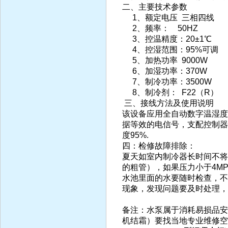
二、主要技术参数
1、额定电压 三相四线
2、频率： 50HZ
3、控温精度：20±1℃
4、控湿范围：95%可调
5、加热功率 9000W
6、加湿功率：370W
7、制冷功率：3500W
8、制冷剂： F22（R）
三、接线方法及使用说明
该设备应用全自动数字温湿度
据等效的电信号，支配控制器
度95%.
四：检修故障排除：
夏天如室内制冷器长时间不将
的粗管），如果压力小于4M
水池里面的水要随时检查，不
现象，发现问题要及时处理，
备注：水泵属于消耗易损品安
机结霜）要找当地专业维修空