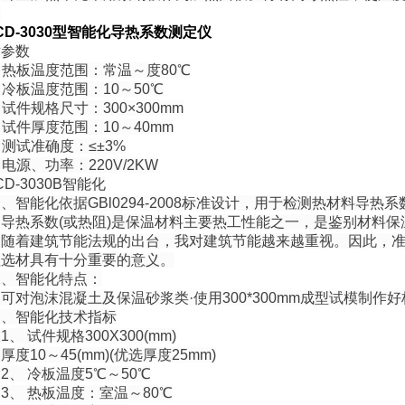
。
CD-3030型智能化导热系数测定仪
术参数
 热板温度范围：常温～度80℃
 冷板温度范围：10～50℃
 试件规格尺寸：300×300mm
 试件厚度范围：10～40mm
 测试准确度：≤±3%
 电源、功率：220V/2KW
CD-3030B智能化
智能化依据GBl0294-2008标准设计，用于检测热材料导热
热系数(或热阻)是保温材料主要热工性能之一，是鉴别材料保
，随着建筑节能法规的出台，我对建筑节能越来越重视。因此，准
理选材具有十分重要的意义。
、智能化特点：
泡沫混凝土及保温砂浆类·使用300*300mm成型试模制作
、智能化技术指标
 试件规格300X300(mm)
10～45(mm)(优选厚度25mm)
 冷板温度5℃～50℃
、 热板温度：室温～80℃