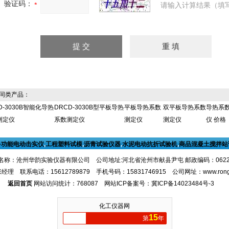
验证码：
请输入计算结果（填
同类产品：
D-3030B智能化导热
DRCD-3030B型平板导热
平板导热系数
双平板导热系数
导热系
测定仪
系数测定仪
测定仪
测定仪
仪 价格
多功能电动击实仪
,
工程塑料试模
,
沥青试验仪器
,
水泥电动抗折试验机
,
商品混凝土搅拌站
名称：沧州华韵实验仪器有限公司 公司地址:河北省沧州市献县尹屯 邮政编码：062
经理 联系电话：15612789879 手机号码：15831746915 公司网址：
www.ron
返回首页
网站访问统计：768087 网站ICP备案号：
冀ICP备14023484号-3
化工仪器网
15
第
年