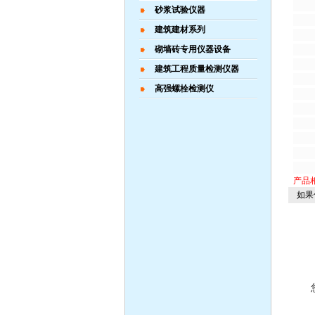
4
砂浆试验仪器
5
建筑建材系列
6、
7、
砌墙砖专用仪器设备
±
建筑工程质量检测仪器
8、
高强螺栓检测仪
基
1·
2·
3. 
4.
5.
产品
如果