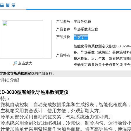
产品型号：
平板导热仪
产品名称：
导热系数测定仪
产品报价：
智能化导热系数测定仪依据GBl029
备。导热系数（或热阻）是保温材料
产品特点：
技术指标。近几年来，随着建筑节能
点击放大
准确测定该参数是十分必要的.对于
导热仪导热系数测定仪
的详细资料：
品详细介绍
CD-3030型智能化导热系数测定仪
要特点
、 微机自动控制，自动完成数据采集和生成报表，智能化程度高
 主机箱采用复合设计，使用方便，外观新颖大方。
 冷单元部分采用自动汽缸夹紧，气动系统压力值可调。
、 冷系统采用全封闭式压缩机组，冷却快、制冷均匀、运行噪音
、 计量加热单元采用紫铜板作为加热面板。肯有高导热性，使温