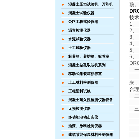
确
混凝土压力试验机、万能机
DR
混凝土试验仪器
技
公路工程试验仪器
1、
2、
沥青检测仪器
3、
水泥试验仪器
4、
土工试验仪器
5、
6、
标养箱、养护箱、标养室
DR
混凝土钻孔取芯机系列
一、
移动式集装箱标养室
导
来
土工材料检测仪器
合
工程塑料试模
二
混凝土耐久性检测仪器设备
可对
三
无损检测仪器
1、
多功能电动击实仪
厚度
油漆、涂料检测仪器
2、
3
建筑节能保温材料检测仪器