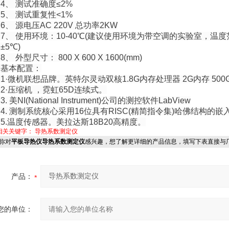
、 测试准确度≤2%
、 测试重复性<1%
 源电压AC 220V 总功率2KW
 使用环境：10-40℃(建议使用环境为带空调的实验室，温度
5℃)
 外型尺寸： 800 X 600 X 1600(mm)
本配置：
微机联想品牌。英特尔灵动双核1.8G内存处理器 2G内存 500G硬
压缩机 ，霓虹65D连续式。
美NI(National Instrument)公司的测控软件LabView
 测制系统核心采用16位具有RISC(精简指令集)哈佛结构的嵌
温度传感器。美拉达斯18B20高精度。
相关关键字：
导热系数测定仪
你对
平板导热仪导热系数测定仪
感兴趣，想了解更详细的产品信息，填写下表直接与
产品：
您的单位：