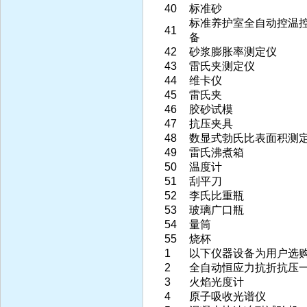
40
标准砂
标准养护室全自动控温
41
备
42
砂浆膨胀率测定仪
43
雷氏夹测定仪
44
维卡仪
45
雷氏夹
46
胶砂试模
47
抗压夹具
48
数显式勃氏比表面积测
49
雷氏沸煮箱
50
温度计
51
刮平刀
52
李氏比重瓶
53
玻璃广口瓶
54
量筒
55
烧杯
1
以下仪器设备为用户选
2
全自动恒应力抗折抗压
3
火焰光度计
4
原子吸收光谱仪