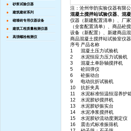
砂浆试验仪器
注：沧州华韵实验仪器有限公
建筑建材系列
混凝土搅拌站试验仪器
、混凝
仪器（新建配置清单）、
厂家
砌墙砖专用仪器设备
（全套配置清单）、商品砼搅
建筑工程质量检测仪器
设备（新配置）、新建商品混
高强螺栓检测仪
商品混凝土搅拌站试验室仪器
序号
产品名称
1
混凝土压力试验机
2
水泥恒应力压力试验机
3
混凝土单卧轴搅拌机
5
砼回弹仪
6
砼振动台
9
电动抗折试验机
10
抗折夹具
11
水泥标准恒温恒湿养护
12
水泥胶砂搅拌机
13
水泥胶砂振实台
14
水泥净浆搅拌机
15
水泥胶砂流动度测定仪
16
震击式标准振筛机
17
砂子筛；石子筛