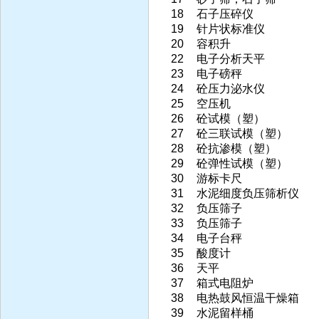
18
石子压碎仪
19
针片状标准仪
20
容积升
22
电子分析天平
23
电子磅秤
24
砼压力泌水仪
25
空压机
26
砼试模（塑）
27
砼三联试模（塑）
28
砼抗渗模（塑）
29
砼弹性试模（塑）
30
游标卡尺
31
水泥细度负压筛析仪
32
负压筛子
33
负压筛子
34
电子台秤
35
酸度计
36
天平
37
箱式电阻炉
38
电热鼓风恒温干燥箱
39
水泥留样桶