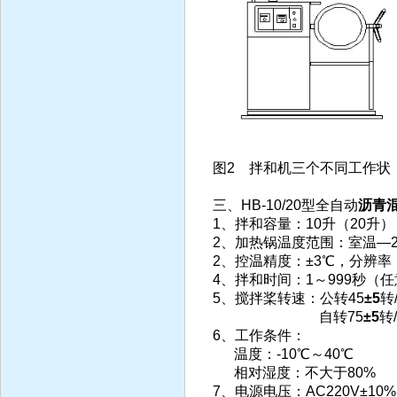
图2 拌和机三个不同工作状
三、HB-10/20型全自动
沥青
1、拌和容量：10升（20升）
2、加热锅温度范围：室温—2
2、控温精度：±3℃，分辨率：
4、拌和时间：1～999秒（
5、搅拌桨转速：公转45
±5
转
自转75
±5
转
6、工作条件：
温度：-10℃～40℃
相对湿度：不大于80%
7、电源电压：AC220V±10