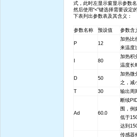
式，此时左显示窗显示参数名
然后使用“<”键选择需要设定
下表列出参数表及其含义：
参数名称
预设值
参数含
加热比
P
12
来温度
加热积
I
80
温度长
加热微
D
50
之，减
T
30
输出周
断续P
围，例如
Ad
60.0
低于1
达到15
传感器