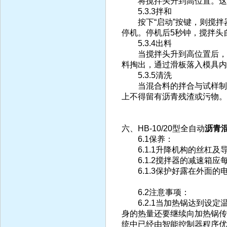
将搅拌头升到高位置。这时
5.3.3拌和
按下“启动”按键，则搅拌
停机。停机后5秒钟，搅拌头
5.3.4出料
当搅拌头升到高位置后，通
料掏出，通过滑板落入模具内
5.3.5清洗
当混合料的拌合与试样制备
上不得留有沥青残渣或污物。
六、HB-10/20型全自动
沥青
6.1保养：
6.1.1升降机构的丝杠及
6.1.2搅拌器的减速箱应
6.1.3保护好露在外面的
6.2注意事项：
6.2.1当加热锅达到设定
身的热量还要继续向加热锅传
统中已经由智能控制器程序优