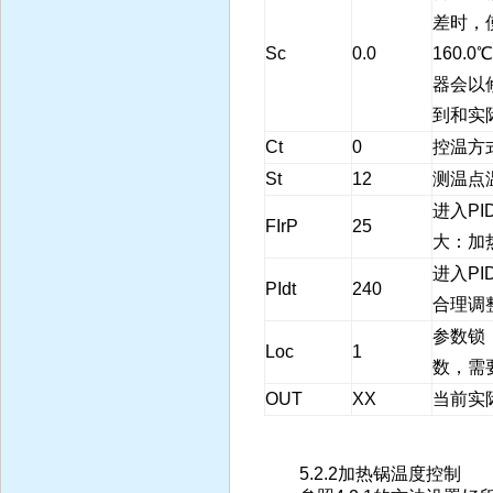
差时，
Sc
0.0
160.
器会以
到和实
Ct
0
控温方
St
12
测温点
进入P
FIrP
25
大：加
进入P
PIdt
240
合理调整
参数锁
Loc
1
数，需
OUT
XX
当前实
5.2.2加热锅温度控制