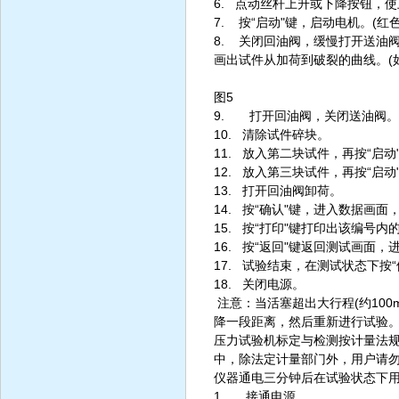
6. 点动丝杆上升或下降按钮，
7. 按“启动"键，启动电机。(
8. 关闭回油阀，缓慢打开送油
画出试件从加荷到破裂的曲线。(如
图5
9. 打开回油阀，关闭送油阀。
10. 清除试件碎块。
11. 放入第二块试件，再按“启动
12. 放入第三块试件，再按“启动
13. 打开回油阀卸荷。
14. 按“确认"键，进入数据画
15. 按“打印"键打印出该编号内
16. 按“返回"键返回测试画面
17. 试验结束，在测试状态下按
18. 关闭电源。
注意：当活塞超出大行程(约10
降一段距离，然后重新进行试验
压力试验机标定与检测按计量法
中，除法定计量部门外，用户请
仪器通电三分钟后在试验状态下
1. 接通电源。