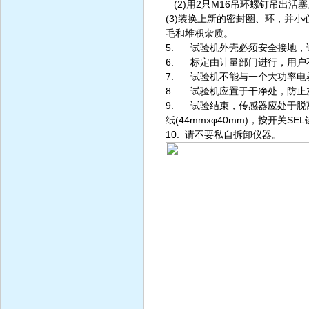
(2)用2只M16吊环螺钉吊出活
(3)装换上新的密封圈、环，并
毛和堆积杂质。
5. 试验机外壳必须安全接地，
6. 标定由计量部门进行，用户
7. 试验机不能与一个大功率电
8. 试验机应置于干净处，防止灰
9. 试验结束，传感器应处于脱
纸(44mmxφ40mm)，按开关
10. 请不要私自拆卸仪器。