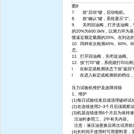
图8
7. 按“启动"键，启动电机。
8. 按“确认"键，系统显示“2"。
9. 关闭回油阀，打开送油阀，平
的20%为600.0kN，以测力
慢逼近额定载额的20%。在到达的
10. 同样依次检测40%、60%、
态。
11. 打开回油阀，关闭送油阀。
12. 按“打印"键，系统能打印出
l 在标定或检测状态下按“返回
l 在进入标定或检测前的档位
压力试验机维护及故障排除
1、维护
(1)每日试验结束后须清理破碎
(2)在连续使用2~3个月后须观
(3)机器连续使用6个月后为保
注油时参照三、2中有关内容。
注意：液压油更换后再次试用前应先
(4)长时间不使用时可用塑料罩