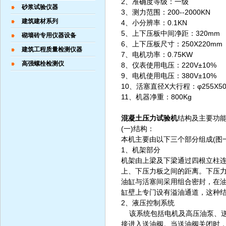
2、准确度等级：一级
砂浆试验仪器
3、测力范围：200--2000KN
建筑建材系列
4、小分辨率：0.1KN
5、上下压板中间净距：320mm
砌墙砖专用仪器设备
6、上下压板尺寸：250X220mm
建筑工程质量检测仪器
7、电机功率：0.75KW
高强螺栓检测仪
8、仪表使用电压：220V±10%
9、电机使用电压：380V±10%
10、活塞直径X大行程：φ255X5
11、机器净重：800Kg
混凝土压力试验机
结构及主要功
(一)结构：
本机主要由以下三个部分组成(图一
1、机架部分
机架由上梁及下梁通过四根立柱
上、下压力板之间的距离。下压
油缸与活塞间采用组合密封，在
缸壁上专门设有溢油通道，这种
2、液压控制系统
该系统包括电机及高压油泵、送
接进入送油阀。当送油阀关闭时