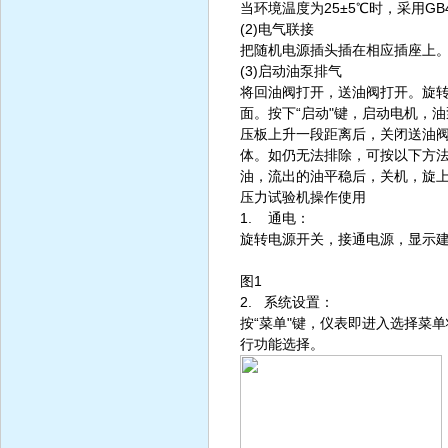
当环境温度为25±5℃时，采用GB4
(2)电气联接
把随机电源插头插在相应插座上。电源
(3)启动油泵排气
将回油阀打开，送油阀打开。旋转
面。按下“启动"键，启动电机，
压板上升一段距离后，关闭送油阀
体。如仍无法排除，可按以下方
油，流出的油平稳后，关机，旋
压力试验机操作使用
1. 通电：
旋转电源开关，接通电源，显示建
图1
2. 系统设置：
按“菜单"键，仪表即进入选择菜单
行功能选择。