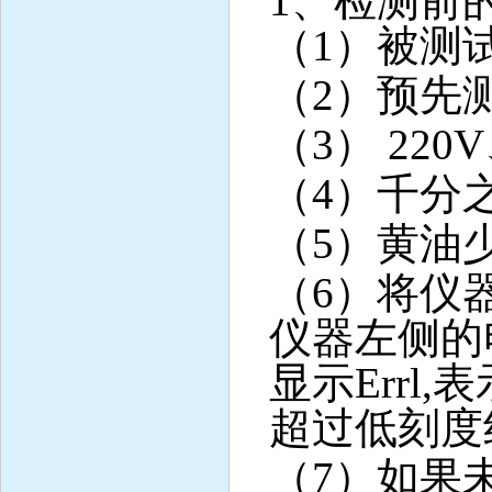
1
、检测前
（
1
）被测
（
2
）预先
（
3
）
220V
（
4
）千分
（
5
）黄油
（
6
）将仪
仪器左侧的
显示
Errl,
表
超过低刻度
（
7
）如果