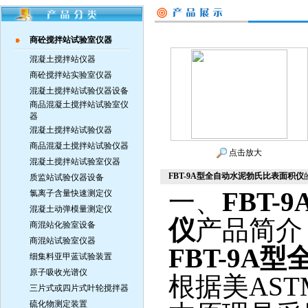
商砼搅拌站试验室仪器
混凝土搅拌站仪器
商砼搅拌站实验室仪器
混凝土搅拌站试验仪器设备
商品混凝土搅拌站试验室仪
器
混凝土搅拌站试验仪器
商品混凝土搅拌站试验仪器
点击放大
混凝土搅拌站试验室仪器
FBT-9A型全自动水泥勃氏比表面积仪
质监站试验仪器设备
一、
FBT-9
氯离子含量快速测定仪
混凝土动弹模量测定仪
仪
产品简介
商混站化验室设备
商混站试验室仪器
FBT-9A
型
细集料亚甲蓝试验装置
原子吸收光谱仪
根据美
AST
三片式或四片式叶轮搅拌器
硫化物测定装置