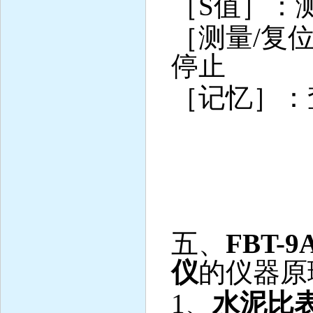
［
S
值］：
［测量
/
复
停止
［记忆］：
五、
FBT-9
仪
的仪器原
1
、
水泥比