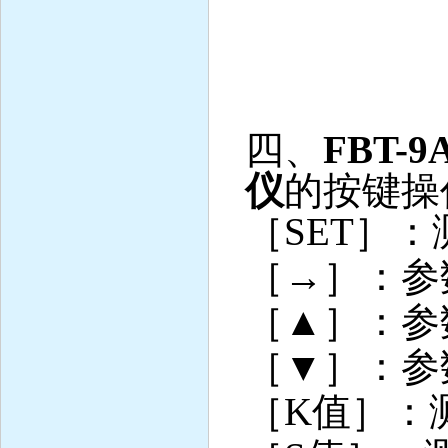
四、
FBT-9
仪
的按键操
［
SET
］：
［
→
］：参
［
▲
］：参
［
▼
］：参
［
K
值］：