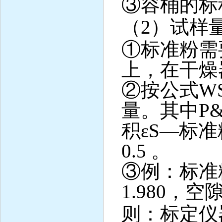
③容桶的标
（
2
）试样
①标准粉需
上，在干燥
②按公式
W
量。其中
P&
积
εS—
标准
0.5
。
③例：标准
1.980
，空
则：标定仪