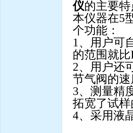
仪
的主要特
本仪器在
5
个功能：
1
、用户可
的范围就比
2
、用户还
节气阀的速
3
、测量精
拓宽了试样
4
、采用液