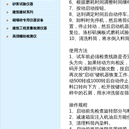
6、根据磨耗时间调整时间继
砂浆试验仪器
7、按动启动按钮。
建筑建材系列
8、达到调定时间后自动停车
9、卸料时先停机，然后将筒
砌墙砖专用仪器设备
置，停止转动，然后启动机器
建筑工程质量检测仪器
复位。洛杉矶搁板式磨耗试验
高强螺栓检测仪
10、清洗料筒，将水倒入料
使用方法
1、试车前必须检查线路是否
头方向，如果转动方向相反，
码开关调到所试验次数，按启
再次按“启动"键机器恢复工
动500转或1000转后自
料口转向下方，松开按键试筒停
样中的石屑，用水冲洗留在筛
操作规程
1、启动前先检查旋转部分与
2、减速箱应注入机油后方能
3、清理料筒内染料。