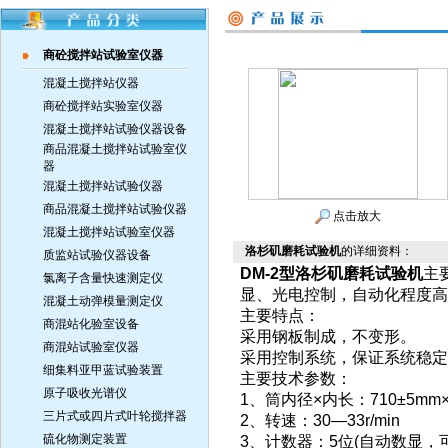
商砼搅拌站试验室仪器
混凝土搅拌站仪器
商砼搅拌站实验室仪器
混凝土搅拌站试验仪器设备
商品混凝土搅拌站试验室仪
器
混凝土搅拌站试验仪器
商品混凝土搅拌站试验仪器
点击放大
混凝土搅拌站试验室仪器
洛杉矶磨耗试验机
的详细资料：
质监站试验仪器设备
DM-2型洛杉矶磨耗试验机
主
氯离子含量快速测定仪
显、光电控制，自动化程度高
混凝土动弹模量测定仪
主要特点：
商混站化验室设备
采用钢板制成，不变形。
商混站试验室仪器
采用控制系统，保证系统稳定
细集料亚甲蓝试验装置
主要技术参数：
原子吸收光谱仪
1、筒内径×内长：710±5mm×
三片式或四片式叶轮搅拌器
2、转速：30—33r/min
硫化物测定装置
3、计数器：5位(自动数显，