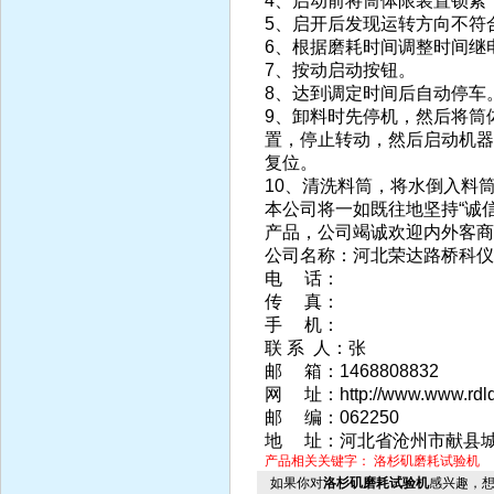
4、启动前将筒体限装置锁紧
5、启开后发现运转方向不符
6、根据磨耗时间调整时间继
7、按动启动按钮。
8、达到调定时间后自动停车
9、卸料时先停机，然后将筒
置，停止转动，然后启动机器
复位。
10、清洗料筒，将水倒入料
本公司将一如既往地坚持“诚
产品，公司竭诚欢迎内外客商
公司名称：河北荣达路桥科仪
电 话：
传 真：
手 机：
联 系 人：张
邮 箱：1468808832
网 址：http://www.www.r
邮 编：062250
地 址：河北省沧州市献县
产品相关关键字：
洛杉矶磨耗试验机
如果你对
洛杉矶磨耗试验机
感兴趣，