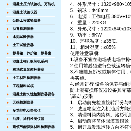
4、外形尺寸：1320×980×10
混凝土压力试验机、万能机
5、钢球：Φ48mm
混凝土试验仪器
6、电源：工作电压 380V±
公路工程试验仪器
7、重量：220KG
8、外形尺寸：1220x840x10
沥青检测仪器
9、功率：6KW
水泥试验仪器
10、环境温度：≤35℃。
土工试验仪器
11、相对湿度：≤85%
使用注意事项:
标养箱、养护箱、标养室
1.设备不宜在磁场或电场中
混凝土钻孔取芯机系列
2.使用前必须进行空载运转
移动式集装箱标养室
3.不准随意拆改或解体使用
再实施。
土工材料检测仪器
4. 经常进行 设备的保养
工程塑料试模
防止潮霉损坏仪器设备其零部
混凝土耐久性检测仪器设备
调试与安装
1、启动前先检查旋转部分与
无损检测仪器
2、减速箱应注入机油后方能
多功能电动击实仪
3、清理料筒内染料。洛杉矶
油漆、涂料检测仪器
4、启动前将筒体限装置锁紧
5、启开后发现运转方向不符
建筑节能保温材料检测仪器