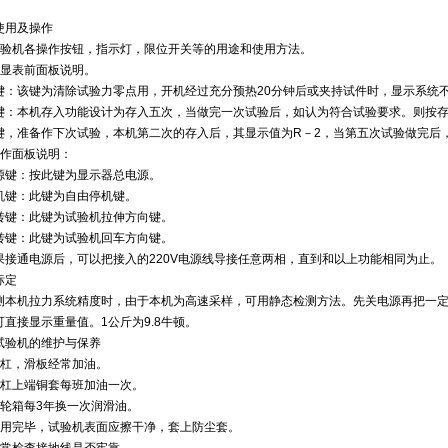
使用及操作
试验机各操作按钮，指示灯，限位开关等的用途和使用方法。
数显表前面板说明。
键：该键为清除试验力零点用，开机经过充分预热20分钟后或夹持试件时，显示系统
键：本机存入功能设计为存入五次，当做完一次试验后，如认为符合试验要求。则按存
键，准备作下次试验，本机第二次的存入后，其显示值为R－2，当第五次试验做完后
操作面板说明：
源键：按此键为显示器总电源。
机键：此键为自由停机键。
转键：此键为试验机拉伸方向键。
转键：此键为试验机回车方向键。
果接通电源后，可以把接入的220V电源线导接任意两相，直到和以上功能相同为止。
标定
测本机拉力系统精度时，由于本机为高速采样，可用静态检测方法。先关电源再把一
可直接显示重量值。1公斤为9.8牛顿。
试验机的维护与保养
丝杠，滑板经常加油。
丝杠上端铜套每班加油一次。
蜗轮箱每3年换一次润滑油。
使用完毕，试验机表面应擦干净，套上防尘套。