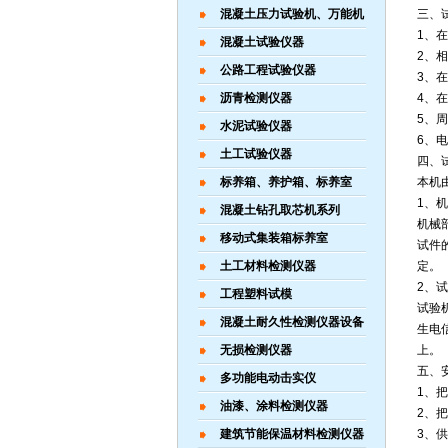
混凝土压力试验机、万能机
三、
1、
混凝土试验仪器
2、相
公路工程试验仪器
3、
沥青检测仪器
4、
5、
水泥试验仪器
6、
土工试验仪器
四、
标养箱、养护箱、标养室
本机
1、
混凝土钻孔取芯机系列
机械
移动式集装箱标养室
试件
土工材料检测仪器
定。
2、
工程塑料试模
试验
混凝土耐久性检测仪器设备
生电
无损检测仪器
上。
五、
多功能电动击实仪
1、
油漆、涂料检测仪器
2、
建筑节能保温材料检测仪器
3、