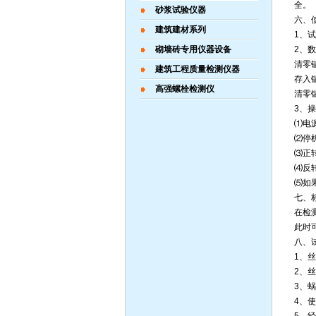
全。
砂浆试验仪器
六、
建筑建材系列
1、
砌墙砖专用仪器设备
2、
清零
建筑工程质量检测仪器
存入
高强螺栓检测仪
清零
3、
⑴电
⑵停
⑶正
⑷反
⑸如
七、
在检
此时
八、
1、
2、
3、
4、