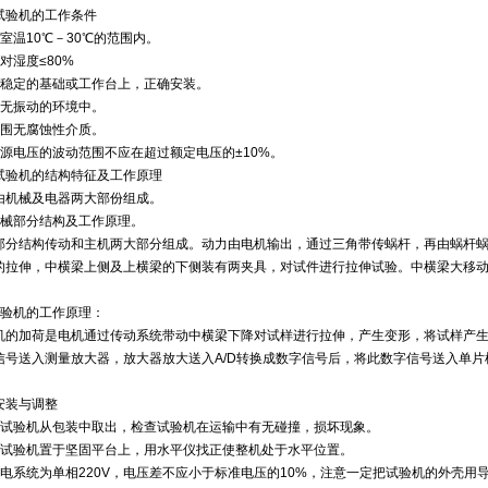
试验机的工作条件
在室温10℃－30℃的范围内。
对湿度≤80%
在稳定的基础或工作台上，正确安装。
在无振动的环境中。
周围无腐蚀性介质。
电源电压的波动范围不应在超过额定电压的±10%。
试验机的结构特征及工作原理
由机械及电器两大部份组成。
机械部分结构及工作原理。
部分结构传动和主机两大部分组成。动力由电机输出，通过三角带传蜗杆，再由蜗杆
的拉伸，中横梁上侧及上横梁的下侧装有两夹具，对试件进行拉伸试验。中横梁大移动速度
试验机的工作原理：
机的加荷是电机通过传动系统带动中横梁下降对试样进行拉伸，产生变形，将试样产
信号送入测量放大器，放大器放大送入A/D转换成数字信号后，将此数字信号送入单片
安装与调整
把试验机从包装中取出，检查试验机在运输中有无碰撞，损坏现象。
把试验机置于坚固平台上，用水平仪找正使整机处于水平位置。
供电系统为单相220V，电压差不应小于标准电压的10%，注意一定把试验机的外壳