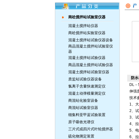
商砼搅拌站试验室仪器
混凝土搅拌站仪器
商砼搅拌站实验室仪器
混凝土搅拌站试验仪器设备
商品混凝土搅拌站试验室仪
器
混凝土搅拌站试验仪器
商品混凝土搅拌站试验仪器
混凝土搅拌站试验室仪器
防水
质监站试验仪器设备
DL－
氯离子含量快速测定仪
伸强
混凝土动弹模量测定仪
技术
商混站化验室设备
1、大
商混站试验室仪器
2、试
细集料亚甲蓝试验装置
3、
原子吸收光谱仪
4、
三片式或四片式叶轮搅拌器
5、电
硫化物测定装置
6、拉