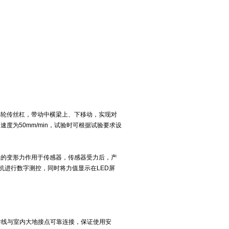
蜗轮传丝杠，带动中横梁上、下移动，实现对
为50mm/min，试验时可根据试验要求设
生的变形力作用于传感器，传感器受力后，产
机进行数字测控，同时将力值显示在LED屏
用导线与室内大地接点可靠连接，保证使用安