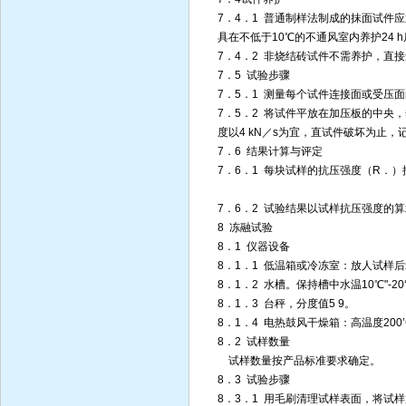
7．4．1 普通制样法制成的抹面试件应
具在不低于10℃的不通风室内养护24 
7．4．2 非烧结砖试件不需养护，直
7．5 试验步骤
7．5．1 测量每个试件连接面或受压面的
7．5．2 将试件平放在加压板的中央
度以4 kN／s为宜，直试件破坏为止，
7．6 结果计算与评定
7．6．1 每块试样的抗压强度（R．）按
7．6．2 试验结果以试样抗压强度的算
8 冻融试验
8．1 仪器设备
8．1．1 低温箱或冷冻室：放人试样后
8．1．2 水槽。保持槽中水温10℃"-20
8．1．3 台秤，分度值5 9。
8．1．4 电热鼓风干燥箱：高温度200
8．2 试样数量
试样数量按产品标准要求确定。
8．3 试验步骤
8．3．1 用毛刷清理试样表面，将试