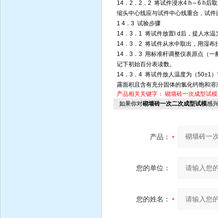
14．2．2．2 将试件浸水4 h～6
缩头中心线应与试件中心线重合，试件
1 4．3 试验步骤
14．3．1 将试件放置l d后，提人水温
14．3．2 将试件从水中取出，用湿
14．3．3 用标准杆调整仪表原点（一
记下初始百分表读数。
14．3．4 将试件放人温度为（50±
露面积且含有充分固体的氯化钙饱和溶
产品相关关键字：
砌墙砖一次成型试模
如果你对
砌墙砖一次二次成型试模
感
产品：
您的单位：
您的姓名：