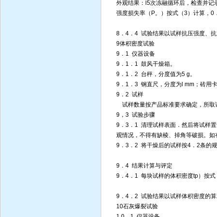
外观结果：l5次冻融循环后，检查并
强度损失率（P。）按式（3）计算，0
8．4．4 试验结果以试样抗压强度、
9体积密度试验
9．1 仪器设备
9．1．1 鼓风干燥箱。
9．1．2 台秤，分度值为5 g。
9．1．3 钢直尺，分度为l mm；砖用
9．2 试样
试样数量按产品标准要求确定，所取
9，3 试验步骤
9．3．1 清理试样表面．然后将试样置
观情况，不得有缺棱、掉角等破损。如
9．3．2 将干燥后的试样按4．2条
9．4 结果计算与评定
9．4．1 每块试样的体积密度tp）按式（
9．4．2 试验结果以试样体积密度的算术
10石灰爆裂试验
1 0．1 仪器设备