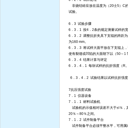
非烧结砖应放在温度为（20士5）C的
试验。
6．3 试验步骤
6．3．1 按4．2条的规定测量试样
6．3．2 调整抗折夹具下支辊的跨距为
为160 mm。
6．3．3 将试样大面平放在下支辊上
使有裂缝或凹陷的大面朝下以（50～1
6．3．4 结果计算与评定
6．3．4．1 每块试样的抗折强度（R。
6．3．4．2 试验结果以试样抗折强度
7抗压强度试验
7．1 仪器设备
7．1．1 材料试验机
试验机的示值相对误差不大于±l％，
20％～80％之间。
7．1．2 试件制备平台
试件制备平台必须平整水平，可用属