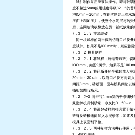
试件制作采用坐浆法操作。即将玻璃
度不超过5mm的用强度等级32．5的
泡lOmin～20min，在钢丝网架上滴
压面上稍加压力，使整个水泥层与砖受
后，连同玻璃板翻放在另一铺纸放浆的
7．3．1．3 非烧结砖
同一块试样的两半截砖切断口相反叠放，
度试件。如果不足l00 mm时，则应剔
7．3．2 模具制样
7．3．2．1 将试样（烧结普通砖）
lOO mm，如图9所示。如果不足100
7．3．2．2 将已断开的半截砖放人室温的
20 min～30 rain，以断口相反
间距3 mm，砖断面、面与模具间垫
插板如图l 2所示。
7．3．2+3 将经过1 mm筛的干净细
浆搅拌机调制砂浆，水灰比0．50～o．
7．3．2．4 将装好砖样的模具置于
砖缝及砖模缝间加入水泥砂浆．加浆及振动
模具上表面刮平整。
7．3，2．5 两种制样方法井行使用
7．4试件养护