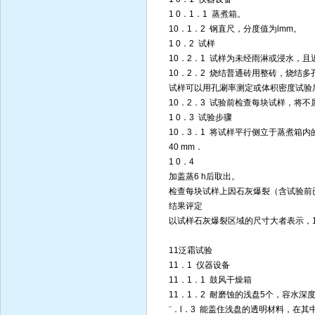
1 0．1．1 蒸煮箱。
10．1．2 钢直尺，分度值为lmm。
1 0．2 试样
10．2．1 试样为未经雨淋或浸水，
10．2．2 烧结普通砖用整砖，烧结
试样可以用孔涮率测定或体积密度试验
10．2．3 试验前检查每块试样，将
1 0．3 试验步骤
10．3．1 将试样平行侧立于蒸煮箱
40 mm．
1 0．4
加盖蒸6 h后取出。
检查每块试样上因石灰爆裂（含试验前
结果评定
以试样石灰爆裂区域的尺寸大者表示，1
11泛霜试验
11．1 仪器设备
11．1．1 鼓风干燥箱
11．1．2 耐磨蚀的浅盘5个，容水深度25
¨．l．3 能盖住浅盘的透明材料，在其