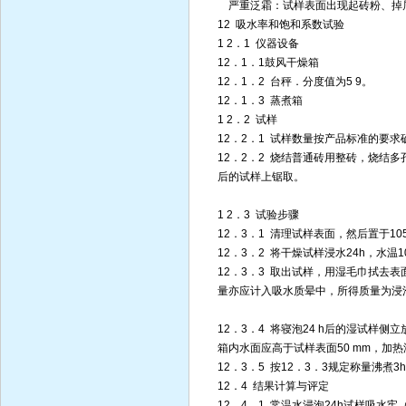
严重泛霜：试样表面出现起砖粉、掉
12 吸水率和饱和系数试验
1 2．1 仪器设备
12．1．1鼓风干燥箱
12．1．2 台秤．分度值为5 9。
12．1．3 蒸煮箱
1 2．2 试样
12．2．1 试样数量按产品标准的要求
12．2．2 烧结普通砖用整砖，烧结
后的试样上锯取。
1 2．3 试验步骤
12．3．1 清理试样表面，然后置于1
12．3．2 将干燥试样浸水24h，水温1
12．3．3 取出试样，用湿毛巾拭去
量亦应计入吸水质晕中，所得质量为浸泡
12．3．4 将寝泡24 h后的湿试样侧
箱内水面应高于试样表面50 mm，加热
12．3．5 按12．3．3规定称量沸煮
12．4 结果计算与评定
12．4．1 常温水浸泡24h试样吸水牢