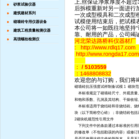
上,丝保证净浆厚度不超过
砂浆试验仪器
后拆模重新对另一面进行加
建筑建材系列
一次成型模具和二次成型
试模使用结束后，把试模表
砌墙砖专用仪器设备
本公司将一如既往地坚持“
建筑工程质量检测仪器
靠、耐用的产品，公司竭
高强螺栓检测仪
河北荣达路桥科仪器材厂
: http://www.rdlq17.com
http://www.rongda17.
：
/ 5103559
：1468808832
欢迎您的与订购，我们将
砌墙砖抗压强度试样制备试模 1 砌块
本标准规定了砌墙砖尺寸、外观质量
和饱和系数、孔洞及其结构、干燥收缩
本标准适用于烧结砖和非烧结砖。烧结
块（以下简称空心砖）；非烧结砖包括
2砌块机规范性引用文件
下列文件中的条款通过本标准的引用
的修改单（不包括勘误的内容）或修订
是否可使用这些文件的新版本。凡是不