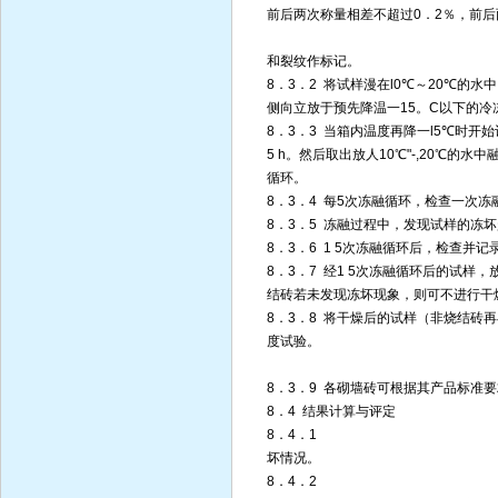
前后两次称量相差不超过0．2％，前后
和裂纹作标记。
8．3．2 将试样漫在l0℃～20℃的水
侧向立放于预先降温一15。C以下的冷
8．3．3 当箱内温度再降一l5℃时开始
5 h。然后取出放人10℃"-,20℃的
循环。
8．3．4 每5次冻融循环，检查一次
8．3．5 冻融过程中，发现试样的冻
8．3．6 1 5次冻融循环后，检查
8．3．7 经1 5次冻融循环后的试
结砖若未发现冻坏现象，则可不进行干
8．3．8 将干燥后的试样（非烧结砖再
度试验。
8．3．9 各砌墙砖可根据其产品标准
8．4 结果计算与评定
8．4．1
坏情况。
8．4．2