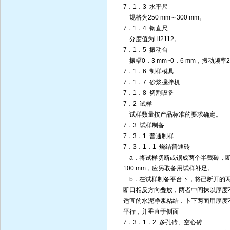
7．1．3 水平尺
规格为250 mm～300 mm。
7．1．4 钢直尺
分度值为l ll2112。
7．1．5 振动台
振幅0．3 mm~0．6 mm，振动频率2
7．1．6 制样模具
7．1．7 砂浆搅拌机
7．1．8 切割设备
7．2 试样
试样数量按产品标准的要求确定。
7．3 试样制备
7．3．1 普通制样
7．3．1．1 烧结普通砖
a．将试样切断或锯成两个半截砖，断开
100 mm，应另取备用试样补足。
b．在试样制备平台下，将已断开的两个半
断口相反方向叠放，两者中间抹以厚度不
适宜的水泥净浆粘结．卜下两面用厚度
平行，并垂直于侧面
7．3．1．2 多孔砖、空心砖