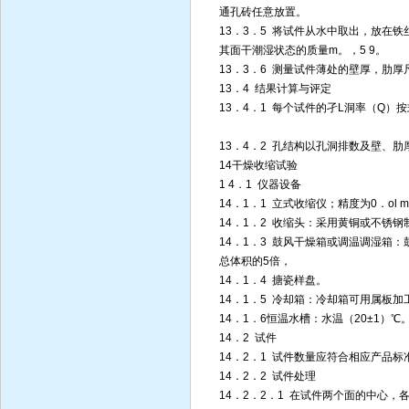
通孔砖任意放置。
13．3．5 将试件从水中取出，放在铁
其面干潮湿状态的质量m。，5 9。
13．3．6 测量试件薄处的壁厚，肋厚尺
13．4 结果计算与评定
13．4．1 每个试件的孑L洞率（Q）
13．4．2 孔结构以孔洞排数及壁、
14干燥收缩试验
1 4．1 仪器设备
14．1．1 立式收缩仪；精度为0．ol
14．1．2 收缩头：采用黄铜或不锈钢
14．1．3 鼓风干燥箱或调温调湿箱：
总体积的5倍，
14．1．4 搪瓷样盘。
14．1．5 冷却箱：冷却箱可用属板
14．1．6恒温水槽：水温（20±1）℃
14．2 试件
14．2．1 试件数量应符合相应产品
14．2．2 试件处理
14．2．2．1 在试件两个面的中心，各