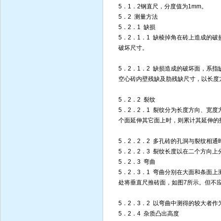
5．1．2钢直尺，分度值为1mm。
5．2 测量方法
5．2．1 缺损
5．2．1．1 缺棱掉角在砖上造成的
破坏尺寸。
5．2．1．2 缺损造成的破坏面，系
空心砖内壁残缺及肋残缺尺寸，以长度
5．2．2 裂纹
5．2．2．1 裂纹分为长度方向、宽
个面延伸其它面上时，则累计其延伸的
5．2．2．2 多孔砖的孔洞与裂纹相
5．2．2．3 裂纹长度以在二个方向
5．2．3 弯曲
5．2．3．1 弯曲分别在大面和条面
处将垂直尺推砖面，如图7所示。但不
5．2．3．2 以弯曲中测得的较大者
5．2．4 杂质凸出高度