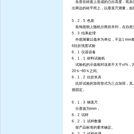
杂质在砖面上造成的凸出高度，吼杂
出两边的砖平而上，以垂直尺测量，如
5．2．5 色差
装饰面朝上随机分两排并列，在自然光
5．3 结果处理
外观测量以毫米为单位，不足1 mm者
6抗折强度试验
6．1 仪器设备
6．1．1 材料试验机
试验机的示值相对误差不大于±l%，
20％~80％之间。
6．1．2 抗折夹具
抗折试验的加荷形式为三点加荷，其上
接固定。
6．1．3 钢直尺
分度值为lmm，
6．2 试样
6．2．1 试样数量
按产品标准的要求确定。
6．2．2 试样处理