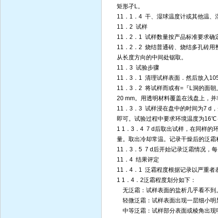
矩形孑L。
11．1．4 干、湿球温度计或其他温、
11．2 试样
11．2．1 试样数量按产品标准要求确
11．2．2 烧结普通砖、烧结多孔砖
从长度方向的中间处锯取。
11．3 试验步骤
11．3．1 清理试样表面．然后放入10
11．3．2 将试样而或有=『L洞的
20 mm。用透明材料覆盖在浅盘上，
11．3．3 试样浸在盘中的时间为7 
即可。试验过程中要求环境温度为16℃～
1 1．3．4 7 d后取出试样，在同样
量。取出冷却常温。记录干燥后的泛霜
11．3．5 7 d后开始记录泛霜情况，
11．4 结果评定
11．4．1 泛霜程度根据记录以严重者
1 1．4．2泛霜程度划分如下：
无泛霜：试样表面的盐析几乎看不到
轻微泛霜：试样表面出现一层细小明
中等泛霜：试样部分表面或棱角出现