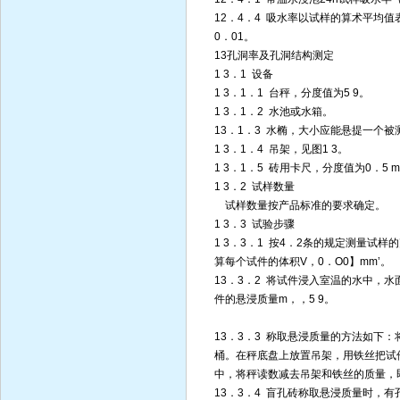
12．4．4 吸水率以试样的算术平均
0．01。
13孔洞率及孔洞结构测定
1 3．1 设备
1 3．1．1 台秤，分度值为5 9。
1 3．1．2 水池或水箱。
13．1．3 水椭，大小应能悬提一个被
1 3．1．4 吊架，见图1 3。
1 3．1．5 砖用卡尺，分度值为0．5 mr
1 3．2 试样数量
试样数量按产品标准的要求确定。
1 3．3 试验步骤
1 3．3．1 按4．2条的规定测量试样
算每个试件的体积V，0．O0】mm’。
13．3．2 将试件浸入室温的水中，水
件的悬浸质量m，，5 9。
13．3．3 称取悬浸质量的方法如下
桶。在秤底盘上放置吊架，用铁丝把试
中，将秤读数减去吊架和铁丝的质量，
13．3．4 盲孔砖称取悬浸质量时，