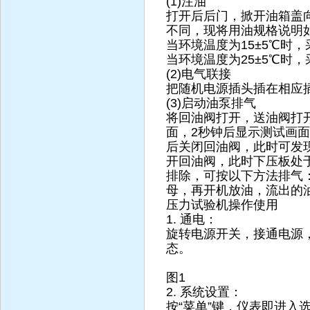
(1)注油
打开后后门，掀开油箱盖
不同，现将用油规格说明
当环境温度为15±5℃时，采
当环境温度为25±5℃时，采
(2)电气联接
把随机电源插头插在相应插座
(3)启动油泵排气
将回油阀打开，送油阀打
面，2秒钟后显示测试画面
后关闭回油阀，此时可发
开回油阀，此时下压板处于
排除，可按以下方法排气
母，再开机放油，流出的
压力试验机操作使用
1. 通电：
旋转电源开关，接通电源，
态。
图1
2. 系统设置：
按“菜单”键，仪表即进入