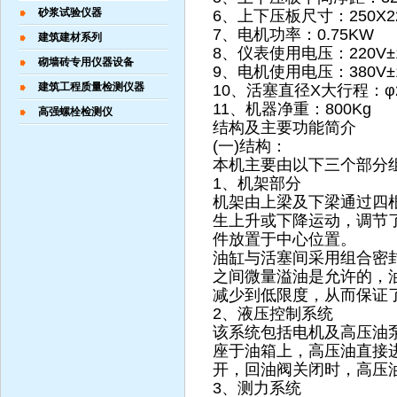
砂浆试验仪器
6、上下压板尺寸：250X2
7、电机功率：0.75KW
建筑建材系列
8、仪表使用电压：220V±
砌墙砖专用仪器设备
9、电机使用电压：380V±
建筑工程质量检测仪器
10、活塞直径X大行程：φ2
11、机器净重：800Kg
高强螺栓检测仪
结构及主要功能简介
(一)结构：
本机主要由以下三个部分组
1、机架部分
机架由上梁及下梁通过四
生上升或下降运动，调节
件放置于中心位置。
油缸与活塞间采用组合密
之间微量溢油是允许的，
减少到低限度，从而保证
2、液压控制系统
该系统包括电机及高压油
座于油箱上，高压油直接
开，回油阀关闭时，高压
3、测力系统