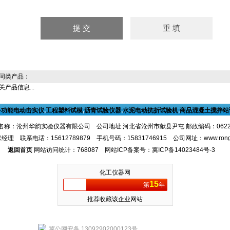
同类产品：
产品信息...
多功能电动击实仪
,
工程塑料试模
,
沥青试验仪器
,
水泥电动抗折试验机
,
商品混凝土搅拌站
名称：沧州华韵实验仪器有限公司 公司地址:河北省沧州市献县尹屯 邮政编码：062
经理 联系电话：15612789879 手机号码：15831746915 公司网址：
www.ron
返回首页
网站访问统计：768087 网站ICP备案号：
冀ICP备14023484号-3
化工仪器网
15
第
年
推荐收藏该企业网站
冀公网安备 13092902000123号