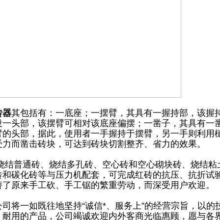
砖器
其包括有：一底座；一摆臂，其具有一握持部，该握
设一头部，该摆臂可相对该底座偏摆；一凿子，其具有一
臂的头部，据此，使用者一手握持于摆臂，另一手则利用
受力而凿击砖块，可达到砖块切割整齐、省力的效果。
 烧结普通砖、烧结多孔砖、空心砖和空心砌块砖、烧结粘
砖和碳化砖等与压力机配套，可完成红砖的抗压、抗折试
替了原来手工砍、手工锯的繁重劳动，而深受用户欢迎。
公司将一如既往地坚持“诚信*、服务上”的经营宗旨，以
、耐用的产品，公司竭诚欢迎内外客商光临惠顾，愿与各