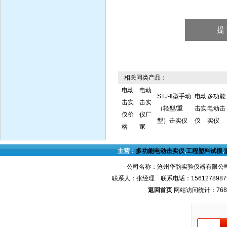
相关同类产品：
电动
电动
STJ-Ⅱ型手动
电动
多功能
击实
击实
（轻型/重
击实
电动击
仪价
仪厂
型）击实仪
仪
实仪
格
家
主营：
多功能电动击实仪
,
工程塑料试模
,
公司名称：沧州华韵实验仪器有限公司
联系人：张经理 联系电话：1561278987
返回首页
网站访问统计：768