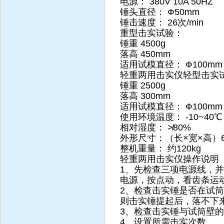
电源： 380V 10A 50HZ
锤头直径： Ф50mm
锤击速度： 26次/min
重型击实试验：
锤重 4500g
落高 450mm
适用试模直径： Ф100mm 
轻重两用击实仪轻型击实
锤重 2500g
落高 300mm
适用试模直径： Ф100mm 
使用环境温度： -10~40℃
相对湿度： ≯80%
外形尺寸：（长×宽×高）68×
整机重量： 约120kg
轻重两用击实仪操作说明
1、先检查三项电源线，
电源，按点动，看齿条运
2、检查击实锤是否在试
则击实锤提起后，落不下
3、检查击实锤与试筒壁的
4、设置所需击实次数。