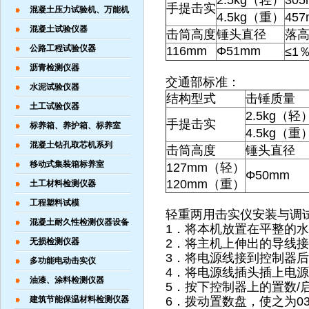
2.5kg（轻）
30
手提击实
混凝土压力试验机、万能机
4.5kg（重）
45
混凝土试验仪器
击筒高度
锤头直径
落
公路工程试验仪器
116mm
Φ51mm
≤1
沥青检测仪器
交通部标准：
水泥试验仪器
结构型式
击锤质量
土工试验仪器
2.5kg（轻
手提击实
标养箱、养护箱、标养室
4.5kg（重
混凝土钻孔取芯机系列
击筒高度
锤头直径
移动式集装箱标养室
127mm（轻）
Φ50mm
120mm（重）
土工材料检测仪器
工程塑料试模
轻重两用击实仪安装与调
混凝土耐久性检测仪器设备
1．将本机放置在平整的
无损检测仪器
2．将主机上伸出的导线接
3．将电源线接到控制器后
多功能电动击实仪
4．将电源线插头插上电
油漆、涂料检测仪器
5．按下控制器上的置数/
建筑节能保温材料检测仪器
6．拨动置数盘，使之为0