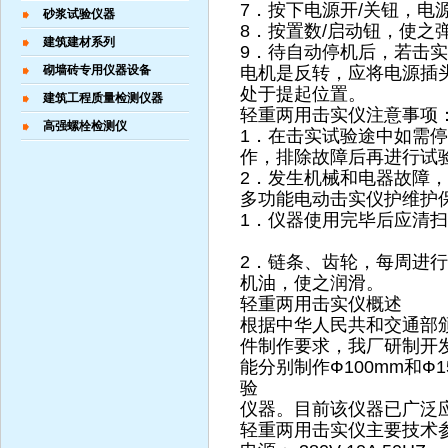
7．按下电源开/关钮，电
砂浆试验仪器
8．按置数/启动钮，使之
建筑建材系列
9．待自动停机后，若击
砌墙砖专用仪器设备
电机是反转，应将电源插
处于提起位置。
建筑工程质量检测仪器
轻重两用击实仪注意事项
高强螺栓检测仪
1．在击实试验途中如需停
作，排除故障后再进行试
2．发生机械和电器故障
多功能电动击实仪护维护
1．仪器使用完毕后应清
2．链条、齿轮，每周进
机油，使之润滑。
轻重两用击实仪概述
根据中华人民共和交通部
件制作要求，我厂研制开
能分别制作Ф100mm和
验
仪器。目前该仪器已广泛
轻重两用击实仪主要技术