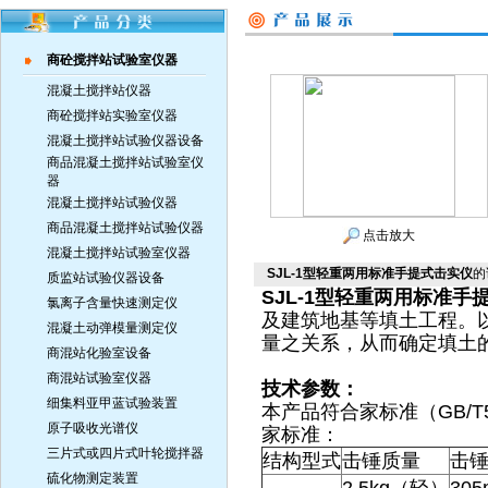
商砼搅拌站试验室仪器
混凝土搅拌站仪器
商砼搅拌站实验室仪器
混凝土搅拌站试验仪器设备
商品混凝土搅拌站试验室仪
器
混凝土搅拌站试验仪器
商品混凝土搅拌站试验仪器
点击放大
混凝土搅拌站试验室仪器
SJL-1型轻重两用标准手提式击实仪
的
质监站试验仪器设备
SJL-1型轻重两用标准手
氯离子含量快速测定仪
及建筑地基等填土工程。
混凝土动弹模量测定仪
量之关系，从而确定填土
商混站化验室设备
商混站试验室仪器
技术参数：
细集料亚甲蓝试验装置
本产品符合家标准（GB/T50
原子吸收光谱仪
家标准：
三片式或四片式叶轮搅拌器
结构型式
击锤质量
击
硫化物测定装置