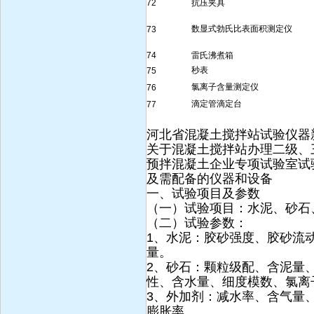
72
抗压夹具
数显式勃氏比表面积测定仪
73
74
雷氏沸煮箱
秒表
75
氯离子含量测定仪
76
滴定管滴定台
77
河北省混凝土搅拌站试验仪器
关于混凝土搅拌站办理二级、
预拌混凝土企业专项试验室试
及需配备的仪器和设备
一、试验项目及参数
（一）试验项目：水泥、砂石
（二）试验参数：
1、水泥：胶砂强度、胶砂流
量。
2、砂石：颗粒级配、含泥量
性、含水量、细度模数、氯离
3、外加剂：减水率、含气量
膨胀率。