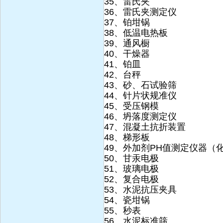
35、雷氏夹
36、雷氏夹测定仪
37、铂坩锅
38、低温电热板
39、通风橱
40、干燥器
41、铂皿
42、台秤
43、砂、石试验筛
44、针片状规准仪
45、受压钢模
46、坍落度测定仪
47、混凝土抗折装置
48、梯形板
49、外加剂PH值测定仪器（
50、甘汞电极
51、玻璃电极
52、复合电极
53、水泥抗压夹具
54、瓷坩锅
55、秒表
56、水泥标准筛