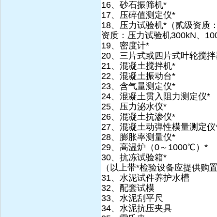
16、砂石振筛机*
17、压碎值测定仪*
18、压力试验机*（贰级资质：压
资质：压力试验机300kN、100
19、密度计*
20、三片式或四片式叶轮搅拌
21、混凝土搅拌机*
22、混凝土振动台*
23、含气量测定仪*
24、混凝土贯入阻力测定仪*
25、压力泌水仪*
26、混凝土抗渗仪*
27、混凝土动弹性模量测定仪
28、膨胀率测量仪*
29、高温炉（0～1000℃）*
30、抗冻试验箱*
（以上带*检验设备应提供购
31、水泥试件养护水槽
32、配套试模
33、水泥刮平尺
34、水泥抗压夹具