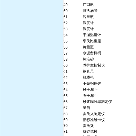
广口瓶
49
胶头滴管
50
容量瓶
51
温度计
52
温度计
53
干湿温度计
54
李氏比重瓶
55
称量瓶
56
水泥留样桶
57
标准砂
58
养护室控制仪
60
钢直尺
61
脱模枪
62
不锈钢搪铲
63
砂子漏斗
64
石子漏斗
65
砂浆膨胀率测定仪
66
量筒
67
雷氏夹测定仪
68
69
新标准维卡仪
70
雷氏夹
71
胶砂试模