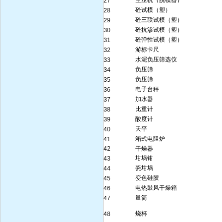
空压机（脱模器）
27
砼试模（塑）
28
砼三联试模（塑）
29
砼抗渗试模（塑）
30
砼弹性试模（塑）
31
游标卡尺
32
水泥负压筛选仪
33
负压筛
34
负压筛
35
电子台秤
36
加水器
37
比重计
38
酸度计
39
天平
40
箱式电阻炉
41
42
干燥器
坩埚钳
43
瓷坩埚
44
变色硅胶
45
电热鼓风干燥箱
46
量筒
47
烧杯
48