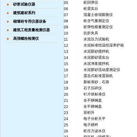
砼回弹仪
05
砂浆试验仪器
砼震实台
06
建筑建材系列
混凝土收缩膨胀仪
07
砼含气量测定仪
08
砌墙砖专用仪器设备
砼弹性模量测定仪
09
建筑工程质量检测仪器
抗折夹具
10
高强螺栓检测仪
水泥压力试验机
11
水泥标准恒温恒湿养护箱
12
水泥胶砂搅拌机
13
水泥胶砂震实台
14
水泥净浆搅拌机
15
水泥胶砂流动度测定仪
16
震击式标准震筛机
17
新标准砂，石筛
18
石子压碎仪
19
针片状标准仪
20
全不锈钢盘
21
全不锈钢盘
22
容积升
23
电子分析天平
24
电子磅秤
25
砼压力泌水仪
26