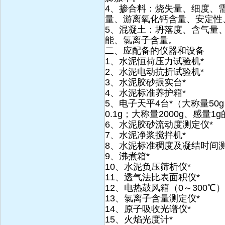
4、掺合料：烧失量、细度、
量、游离氧化钙含量、安定性
5、混凝土：坍落度、含气量
能、氯离子含量。
二、应配备的仪器和设备
1、水泥恒荷压力试验机*
2、水泥电动抗折试验机*
3、水泥胶砂振实台*
4、水泥标准养护箱*
5、电子天平4台*（大称量50g、
0.1g；大称量2000g、感量1
6、水泥胶砂流动度测定仪*
7、水泥净浆搅拌机*
8、水泥标准稠度及凝结时间测
9、沸煮箱*
10、水泥负压筛析仪*
11、透气法比表面积仪*
12、电热鼓风箱（0～300℃）
13、氯离子含量测定仪*
14、原子吸收光谱仪*
15、火焰光度计*