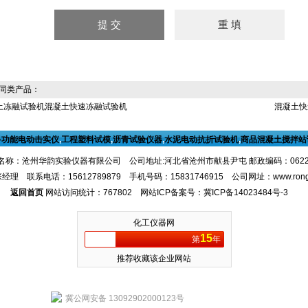
同类产品：
土冻融试验机混凝土快速冻融试验机
混凝土快
多功能电动击实仪
,
工程塑料试模
,
沥青试验仪器
,
水泥电动抗折试验机
,
商品混凝土搅拌站
名称：沧州华韵实验仪器有限公司 公司地址:河北省沧州市献县尹屯 邮政编码：062
经理 联系电话：15612789879 手机号码：15831746915 公司网址：
www.ron
返回首页
网站访问统计：767802 网站ICP备案号：
冀ICP备14023484号-3
化工仪器网
15
第
年
推荐收藏该企业网站
冀公网安备 13092902000123号