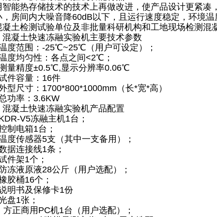
用智能热存储技术的技术上再做改进，使产品设计更紧凑
小，房间内大噪音降60dB以下，且运行速度稳定，环境
混凝土检测试验单位及非批量科研机构和工地现场检测混
、混凝土快速冻融实验机主要技术参数
温度范围：-25℃~25℃（用户可设定）；
、温度均匀性：各点之间<2℃；
测量精度±0.5℃,显示分辨率0.06℃
、试件容量：16件
外型尺寸：1700*800*1000mm（长*宽*高）
总功率：3.6KW
、混凝土快速冻融实验机产品配置
KDR-V5冻融主机1台；
、控制电箱1台；
、温度传感器5支（其中一支备用）；
、数据连接线1条；
、试件架1个；
、防冻液原液28公斤（用户选配）；
橡胶桶16个；
、说明书及保修卡1份
、光盘1张；
0、方正商用PC机1台（用户选配）；