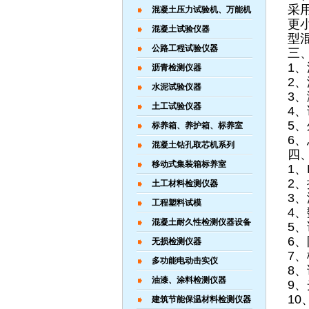
采
混凝土压力试验机、万能机
更
混凝土试验仪器
型
公路工程试验仪器
三
1、
沥青检测仪器
2
水泥试验仪器
3、
土工试验仪器
4
5、
标养箱、养护箱、标养室
6、
混凝土钻孔取芯机系列
四
移动式集装箱标养室
1、
2
土工材料检测仪器
3
工程塑料试模
4
混凝土耐久性检测仪器设备
5
6
无损检测仪器
7、
多功能电动击实仪
8
油漆、涂料检测仪器
9
1
建筑节能保温材料检测仪器