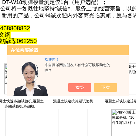
、DT-W18动弹模量测定仪1台（用户选配）；
公司将一如既往地坚持“诚信*、服务上"的经营宗旨，以
、耐用的产品，公司竭诚欢迎内外客商光临惠顾，愿与各
468808832
张文纲
编码:062250
欢迎您！
来自局域网的朋友！有什么可以帮助您的
吗？
凝土快速冻融试验机,混凝土
混凝土快速抗冻融试验机
混凝土试块快速冻
冻融试验机,冻融机