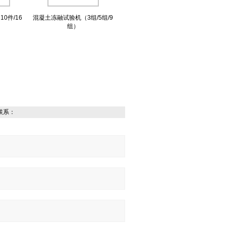
0件/16
混凝土冻融试验机（3组/5组/9
组）
联系：