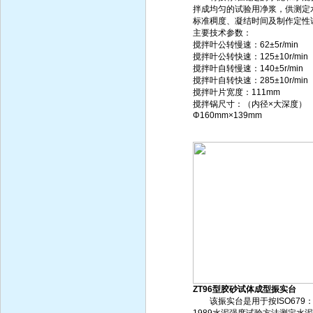
拌成均匀的试验用净浆，供测定
标准稠度、凝结时间及制作定性
主要技术参数：
搅拌叶公转慢速：62±5r/min
搅拌叶公转快速：125±10r/min
搅拌叶自转慢速：140±5r/min
搅拌叶自转快速：285±10r/min
搅拌叶片宽度：111mm
搅拌锅尺寸：（内径×大深度）
Φ160mm×139mm
ZT96型胶砂试体成型振实台
该振实台是用于按ISO679