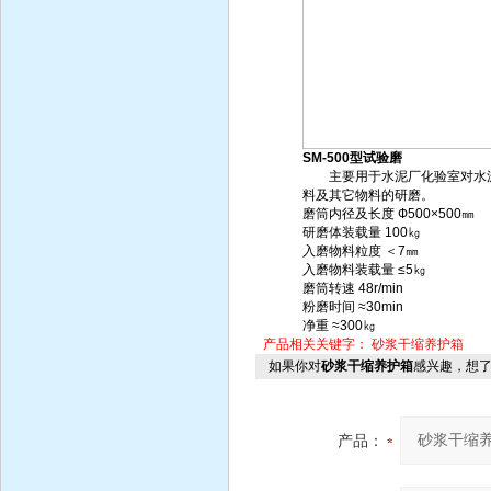
SM-500型试验磨
主要用于水泥厂化验室对水
料及其它物料的研磨。
磨筒内径及长度 Ф500×500㎜
研磨体装载量 100㎏
入磨物料粒度 ＜7㎜
入磨物料装载量 ≤5㎏
磨筒转速 48r/min
粉磨时间 ≈30min
净重 ≈300㎏
产品相关关键字：
砂浆干缩养护箱
如果你对
砂浆干缩养护箱
感兴趣，想
产品：