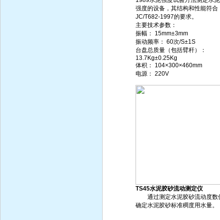
1989水泥强度试验方法测定水
强度的设备，其结构和性能符合
JC/T682-1997的要求。
主要技术参数：
振幅： 15mm±3mm
振动频率： 60次/S±1S
台盘总质量（包括臂杆）：
13.7Kg±0.25Kg
体积： 104×300×460mm
电源： 220V
TS45水泥胶砂流动测定仪
通过测定水泥胶砂流动度数
确定水泥胶砂标准稠度用水量。