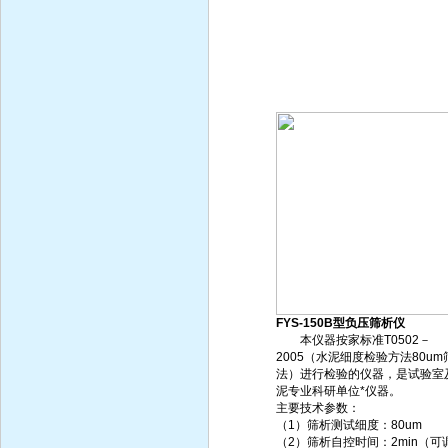
FYS-150B型负压筛析仪
本仪器按家标准T0502－
2005（水泥细度检验方法80um
法）进行检验的仪器，是试验室
泥专业科研单位*仪器。
主要技术参数：
（1）筛析测试细度：80um
（2）筛析自控时间：2min（可