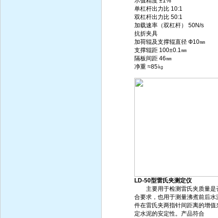
示值精度 ±1%
单杠杆出力比 10:1
双杠杆出力比 50:1
加载速率（双杠杆） 50N/s
抗折夹具
加荷辊及支撑辊直径 Ф10㎜
支撑辊距 100±0.1㎜
隔板间距 46㎜
净重 ≈85㎏
LD-50型雷氏夹测定仪
主要用于检测雷氏夹质量是
合要求，也用于测量沸煮前后水
件在雷氏夹两指针间距离的增值
定水泥的安定性。产品符合