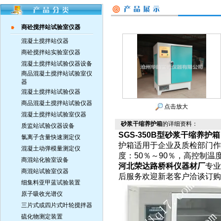
商砼搅拌站试验室仪器
混凝土搅拌站仪器
商砼搅拌站实验室仪器
混凝土搅拌站试验仪器设备
商品混凝土搅拌站试验室仪
器
混凝土搅拌站试验仪器
商品混凝土搅拌站试验仪器
点击放大
混凝土搅拌站试验室仪器
砂浆干缩养护箱
的详细资料：
质监站试验仪器设备
SGS-350B型砂浆干缩养护箱
氯离子含量快速测定仪
护箱适用于企业及质检部门作
混凝土动弹模量测定仪
度：50％～90％，高控制温度
商混站化验室设备
河北荣达路桥科仪器材厂
专业
商混站试验室仪器
后服务欢迎新老客户洽谈订购
细集料亚甲蓝试验装置
原子吸收光谱仪
三片式或四片式叶轮搅拌器
硫化物测定装置