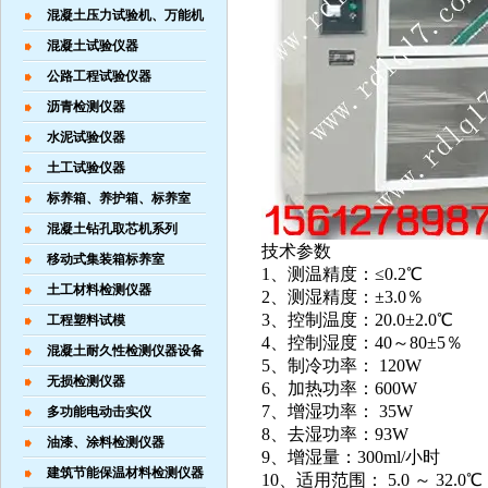
混凝土压力试验机、万能机
混凝土试验仪器
公路工程试验仪器
沥青检测仪器
水泥试验仪器
土工试验仪器
标养箱、养护箱、标养室
混凝土钻孔取芯机系列
技术参数
移动式集装箱标养室
1、测温精度：≤0.2℃
土工材料检测仪器
2、测湿精度：±3.0％
3、控制温度：20.0±2.0℃
工程塑料试模
4、控制湿度：40～80±5％
混凝土耐久性检测仪器设备
5、制冷功率： 120W
无损检测仪器
6、加热功率：600W
7、增湿功率： 35W
多功能电动击实仪
8、去湿功率：93W
油漆、涂料检测仪器
9、增湿量：300ml/小时
建筑节能保温材料检测仪器
10、适用范围： 5.0 ～ 32.0℃