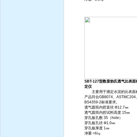
SBT-127型数显勃氏透气比表面
定仪
主要用于测定水泥的比表面
产品符合GB8074、ASTMC204
BS4359-2标准要求。
透气圆筒内腔直径 Ф12.7㎜
透气圆筒内腔试料高度 15㎜
穿孔板孔数 35（hole）
穿孔板孔径 Ф1.0㎜
穿孔板厚度 1㎜
净重 ≈6㎏