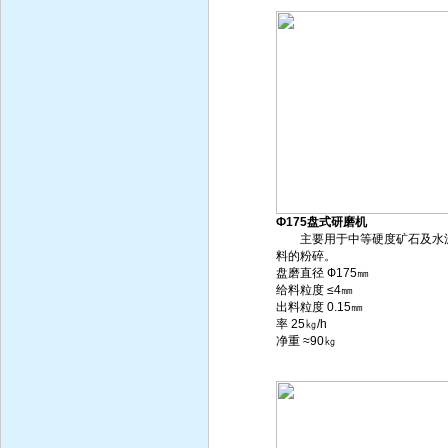
Ф175盘式研磨机
主要用于中等硬度矿石及水
料的粉碎。
盘磨直径 Ф175㎜
给料粒度 ≤4㎜
出料粒度 0.15㎜
率 25㎏/h
净重 ≈90㎏