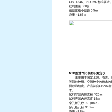
GB/T1346、ISO9597标准要求
砝码重量 300g
值刻度板小刻距 0.5㎜
净重 ≈1.65㎏
NTB型透气比表面积测定仪
主要用于测定水泥、石膏、
等颗粒较细、空隙较小的粉末的
面积和细度。产品符合GB207
求。
试料容器内腔直径 Ф25㎜
试料容器内径高度 15㎜
穿孔板孔数 90（hole）
穿孔板孔径 Ф1.2㎜
净重 ≈3.8㎏