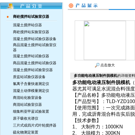
商砼搅拌站试验室仪器
混凝土搅拌站仪器
商砼搅拌站实验室仪器
混凝土搅拌站试验仪器设备
商品混凝土搅拌站试验室仪
器
混凝土搅拌站试验仪器
商品混凝土搅拌站试验仪器
点击放大
混凝土搅拌站试验室仪器
多功能电动液压制件脱模机
的详细资
质监站试验仪器设备
多功能电动液压制件脱模机
（
氯离子含量快速测定仪
器尤其可满足水泥混合料强度试
混凝土动弹模量测定仪
【产品名称】多功能电动液压
商混站化验室设备
【产品型号】：TLD-YZD100
商混站试验室仪器
【使用范围】：一次完成路面
细集料亚甲蓝试验装置
用，完成沥青混合料击实后脱模
原子吸收光谱仪
【技术参数】
三片式或四片式叶轮搅拌器
1、 大制件力：1000KN
硫化物测定装置
2、 大脱模力：300KN